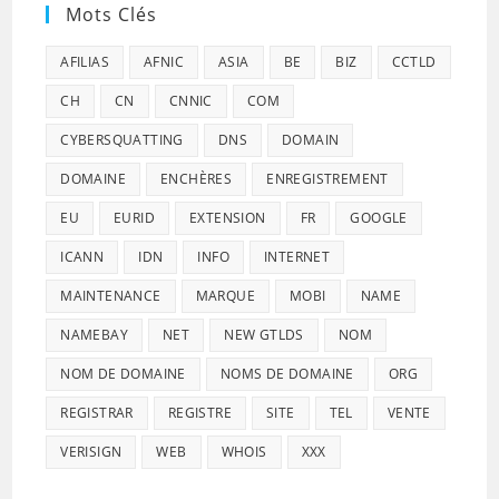
Mots Clés
AFILIAS
AFNIC
ASIA
BE
BIZ
CCTLD
CH
CN
CNNIC
COM
CYBERSQUATTING
DNS
DOMAIN
DOMAINE
ENCHÈRES
ENREGISTREMENT
EU
EURID
EXTENSION
FR
GOOGLE
ICANN
IDN
INFO
INTERNET
MAINTENANCE
MARQUE
MOBI
NAME
NAMEBAY
NET
NEW GTLDS
NOM
NOM DE DOMAINE
NOMS DE DOMAINE
ORG
REGISTRAR
REGISTRE
SITE
TEL
VENTE
VERISIGN
WEB
WHOIS
XXX