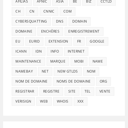
AFILIAS
AFNIC
ASIA
BE
BIZ
CCTLD
CH
CN
CNNIC
COM
CYBERSQUATTING
DNS
DOMAIN
DOMAINE
ENCHÈRES
ENREGISTREMENT
EU
EURID
EXTENSION
FR
GOOGLE
ICANN
IDN
INFO
INTERNET
MAINTENANCE
MARQUE
MOBI
NAME
NAMEBAY
NET
NEW GTLDS
NOM
NOM DE DOMAINE
NOMS DE DOMAINE
ORG
REGISTRAR
REGISTRE
SITE
TEL
VENTE
VERISIGN
WEB
WHOIS
XXX