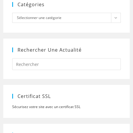
Catégories
Catégories
Sélectionner une catégorie
Rechercher Une Actualité
Press
Escap
to
close
the
searc
panel.
Certificat SSL
Sécurisez votre site avec un certificat SSL