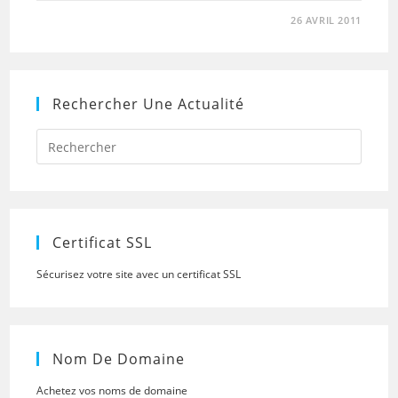
26 AVRIL 2011
Rechercher Une Actualité
Press
Escap
to
close
the
searc
panel.
Certificat SSL
Sécurisez votre site avec un certificat SSL
Nom De Domaine
Achetez vos noms de domaine