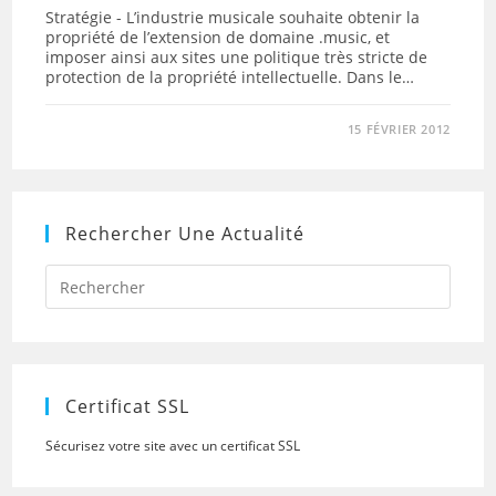
Stratégie - L’industrie musicale souhaite obtenir la
propriété de l’extension de domaine .music, et
imposer ainsi aux sites une politique très stricte de
protection de la propriété intellectuelle. Dans le…
15 FÉVRIER 2012
Rechercher Une Actualité
Press
Escap
to
close
the
searc
panel.
Certificat SSL
Sécurisez votre site avec un certificat SSL