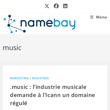
Skip
to
content
Menu
music
MARKETING
/
REGISTRES
.music : l’industrie musicale
demande à l’Icann un domaine
régulé