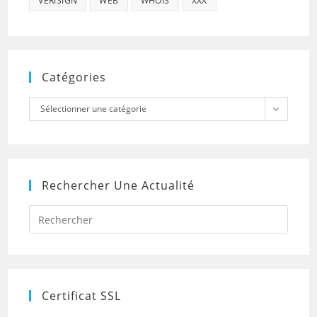
VERISIGN
WEB
WHOIS
XXX
Catégories
Catégories
Sélectionner une catégorie
Rechercher Une Actualité
Press
Escap
to
close
the
searc
panel.
Certificat SSL