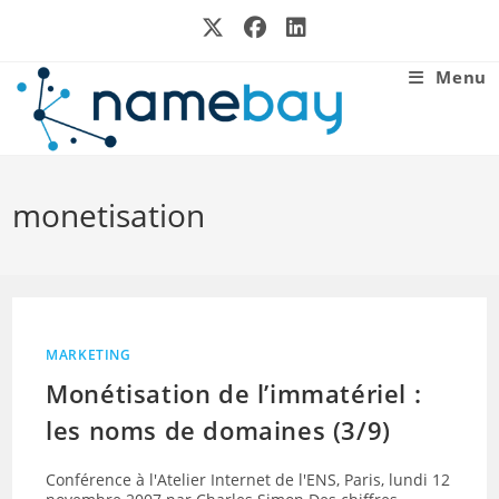
Skip
to
content
Menu
monetisation
MARKETING
Monétisation de l’immatériel :
les noms de domaines (3/9)
Conférence à l'Atelier Internet de l'ENS, Paris, lundi 12