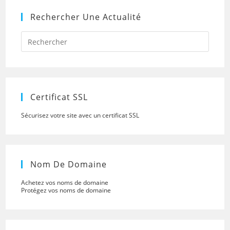
Rechercher Une Actualité
Press
Escap
to
close
the
searc
panel.
Certificat SSL
Sécurisez votre site avec un certificat SSL
Nom De Domaine
Achetez vos noms de domaine
Protégez vos noms de domaine