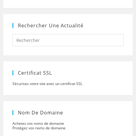
Rechercher Une Actualité
Press
Escap
to
close
the
searc
panel.
Certificat SSL
Sécurisez votre site avec un certificat SSL
Nom De Domaine
Achetez vos noms de domaine
Protégez vos noms de domaine