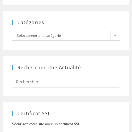
Catégories
Catégories
Sélectionner une catégorie
Rechercher Une Actualité
Press
Escap
to
close
the
searc
panel.
Certificat SSL
Sécurisez votre site avec un certificat SSL