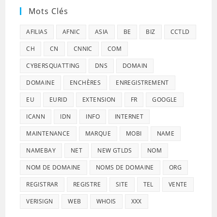
Mots Clés
AFILIAS
AFNIC
ASIA
BE
BIZ
CCTLD
CH
CN
CNNIC
COM
CYBERSQUATTING
DNS
DOMAIN
DOMAINE
ENCHÈRES
ENREGISTREMENT
EU
EURID
EXTENSION
FR
GOOGLE
ICANN
IDN
INFO
INTERNET
MAINTENANCE
MARQUE
MOBI
NAME
NAMEBAY
NET
NEW GTLDS
NOM
NOM DE DOMAINE
NOMS DE DOMAINE
ORG
REGISTRAR
REGISTRE
SITE
TEL
VENTE
VERISIGN
WEB
WHOIS
XXX