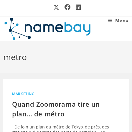
Skip
to
content
Menu
metro
MARKETING
Quand Zoomorama tire un
plan… de métro
De loin un plan du métro de Tokyo, de près, des