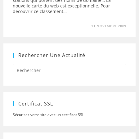
stations qui portent des noms de domaine… La
nouvelle carte du web est exceptionnelle. Pour
découvrir ce classement…
11 NOVEMBRE 2009
Rechercher Une Actualité
Press
Escap
to
close
the
searc
panel.
Certificat SSL
Sécurisez votre site avec un certificat SSL