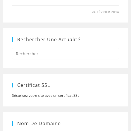
24 FÉVRIER 2014
Rechercher Une Actualité
Press
Escap
to
close
the
searc
panel.
Certificat SSL
Sécurisez votre site avec un certificat SSL
Nom De Domaine