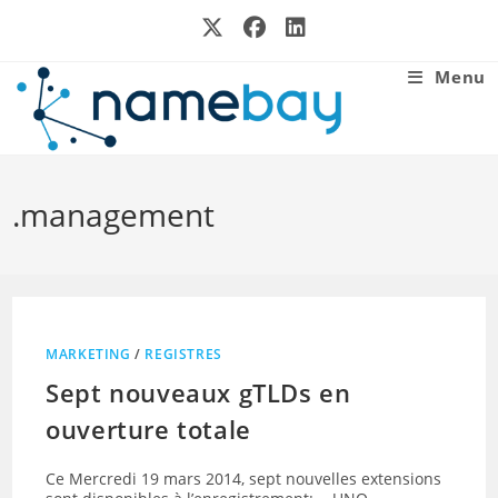
Skip
to
content
Menu
.management
MARKETING
/
REGISTRES
Sept nouveaux gTLDs en
ouverture totale
Ce Mercredi 19 mars 2014, sept nouvelles extensions