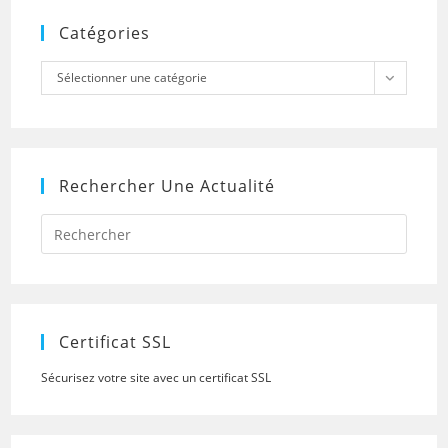
Catégories
Catégories
Sélectionner une catégorie
Rechercher Une Actualité
Press
Escap
to
close
the
searc
panel.
Certificat SSL
Sécurisez votre site avec un certificat SSL