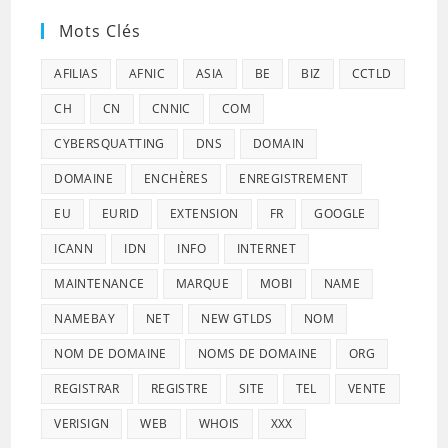
Mots Clés
AFILIAS
AFNIC
ASIA
BE
BIZ
CCTLD
CH
CN
CNNIC
COM
CYBERSQUATTING
DNS
DOMAIN
DOMAINE
ENCHÈRES
ENREGISTREMENT
EU
EURID
EXTENSION
FR
GOOGLE
ICANN
IDN
INFO
INTERNET
MAINTENANCE
MARQUE
MOBI
NAME
NAMEBAY
NET
NEW GTLDS
NOM
NOM DE DOMAINE
NOMS DE DOMAINE
ORG
REGISTRAR
REGISTRE
SITE
TEL
VENTE
VERISIGN
WEB
WHOIS
XXX