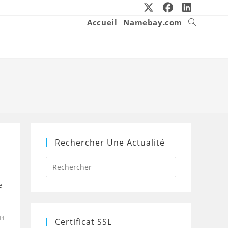
Accueil
Namebay.com
Toggle
website
search
Rechercher Une Actualité
Press
Escape
to
e
close
the
search
panel.
11
Certificat SSL