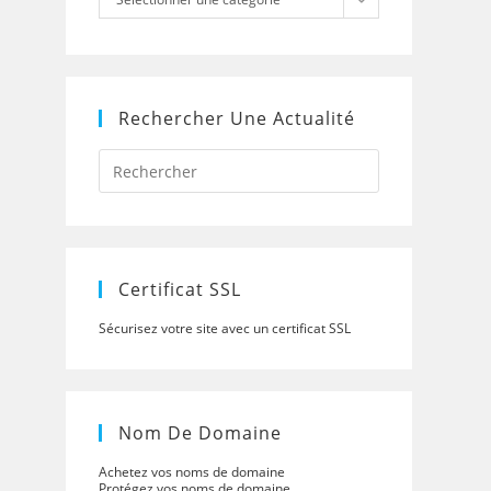
Rechercher Une Actualité
Press
Escape
to
close
the
search
panel.
Certificat SSL
Sécurisez votre site avec un certificat SSL
Nom De Domaine
Achetez vos noms de domaine
Protégez vos noms de domaine