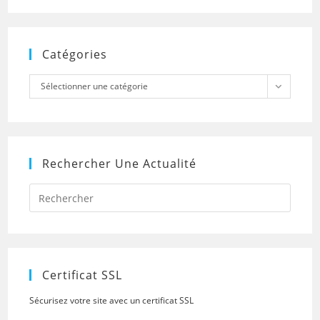
Catégories
Catégories
Sélectionner une catégorie
Rechercher Une Actualité
Press
Escap
to
close
the
searc
panel.
Certificat SSL
Sécurisez votre site avec un certificat SSL