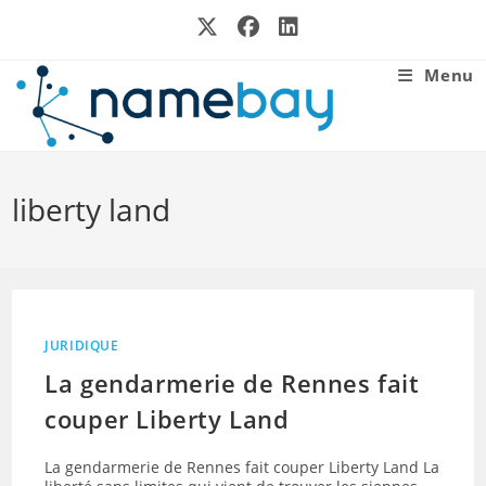
Skip
to
content
Menu
liberty land
JURIDIQUE
La gendarmerie de Rennes fait
couper Liberty Land
La gendarmerie de Rennes fait couper Liberty Land La