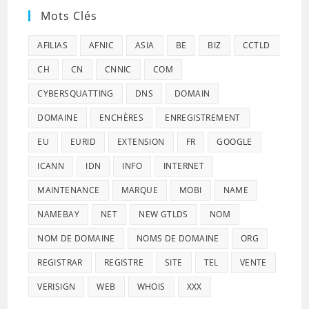
Mots Clés
AFILIAS
AFNIC
ASIA
BE
BIZ
CCTLD
CH
CN
CNNIC
COM
CYBERSQUATTING
DNS
DOMAIN
DOMAINE
ENCHÈRES
ENREGISTREMENT
EU
EURID
EXTENSION
FR
GOOGLE
ICANN
IDN
INFO
INTERNET
MAINTENANCE
MARQUE
MOBI
NAME
NAMEBAY
NET
NEW GTLDS
NOM
NOM DE DOMAINE
NOMS DE DOMAINE
ORG
REGISTRAR
REGISTRE
SITE
TEL
VENTE
VERISIGN
WEB
WHOIS
XXX