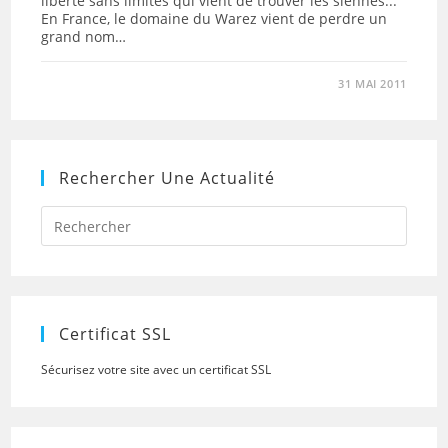
liberté sans limites qui vient de trouver les siennes...
En France, le domaine du Warez vient de perdre un
grand nom…
31 MAI 2011
Rechercher Une Actualité
Press
Escap
to
close
the
searc
panel.
Certificat SSL
Sécurisez votre site avec un certificat SSL