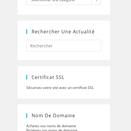
Rechercher Une Actualité
Press
Escape
to
close
the
search
panel.
Certificat SSL
Sécurisez votre site avec un certificat SSL
Nom De Domaine
Achetez vos noms de domaine
Protégez vos noms de domaine