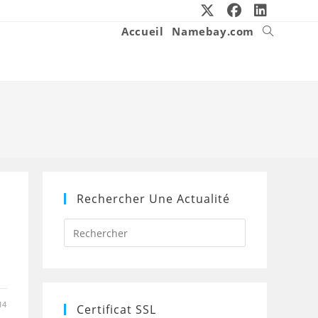
Accueil
Namebay.com
Toggle
website
search
Rechercher Une Actualité
Press
Escape
to
close
the
search
panel.
14
Certificat SSL