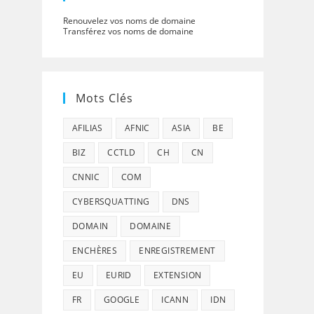
Renouvelez vos noms de domaine
Transférez vos noms de domaine
Mots Clés
AFILIAS
AFNIC
ASIA
BE
BIZ
CCTLD
CH
CN
CNNIC
COM
CYBERSQUATTING
DNS
DOMAIN
DOMAINE
ENCHÈRES
ENREGISTREMENT
EU
EURID
EXTENSION
FR
GOOGLE
ICANN
IDN