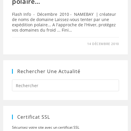
polaire…
Flash Info - Décembre 2010 - NAMEBAY | créateur
de noms de domaine Laissez-vous tenter par une
expédition polaire... A l'approche de l'Hiver, protégez
vos domaines du froid ... Fini…
14 DÉCEMBRE 2010
Rechercher Une Actualité
Press
Escap
to
close
the
searc
panel.
Certificat SSL
Sécurisez votre site avec un certificat SSL