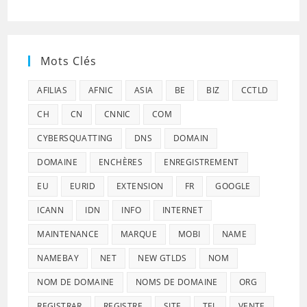
Mots Clés
AFILIAS
AFNIC
ASIA
BE
BIZ
CCTLD
CH
CN
CNNIC
COM
CYBERSQUATTING
DNS
DOMAIN
DOMAINE
ENCHÈRES
ENREGISTREMENT
EU
EURID
EXTENSION
FR
GOOGLE
ICANN
IDN
INFO
INTERNET
MAINTENANCE
MARQUE
MOBI
NAME
NAMEBAY
NET
NEW GTLDS
NOM
NOM DE DOMAINE
NOMS DE DOMAINE
ORG
REGISTRAR
REGISTRE
SITE
TEL
VENTE