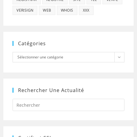
VERISIGN
WEB
WHOIS
XXX
Catégories
Catégories
Sélectionner une catégorie
Rechercher Une Actualité
Press
Escap
to
close
the
searc
panel.