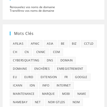
Renouvelez vos noms de domaine
Transférez vos noms de domaine
Mots Clés
AFILIAS
AFNIC
ASIA
BE
BIZ
CCTLD
CH
CN
CNNIC
COM
CYBERSQUATTING
DNS
DOMAIN
DOMAINE
ENCHÈRES
ENREGISTREMENT
EU
EURID
EXTENSION
FR
GOOGLE
ICANN
IDN
INFO
INTERNET
MAINTENANCE
MARQUE
MOBI
NAME
NAMEBAY
NET
NEW GTLDS
NOM