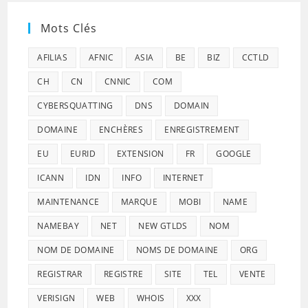
Mots Clés
AFILIAS
AFNIC
ASIA
BE
BIZ
CCTLD
CH
CN
CNNIC
COM
CYBERSQUATTING
DNS
DOMAIN
DOMAINE
ENCHÈRES
ENREGISTREMENT
EU
EURID
EXTENSION
FR
GOOGLE
ICANN
IDN
INFO
INTERNET
MAINTENANCE
MARQUE
MOBI
NAME
NAMEBAY
NET
NEW GTLDS
NOM
NOM DE DOMAINE
NOMS DE DOMAINE
ORG
REGISTRAR
REGISTRE
SITE
TEL
VENTE
VERISIGN
WEB
WHOIS
XXX