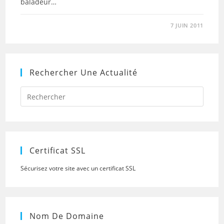
baladeur…
7 JUIN 2011
Rechercher Une Actualité
Press
Escap
to
close
the
searc
panel.
Certificat SSL
Sécurisez votre site avec un certificat SSL
Nom De Domaine