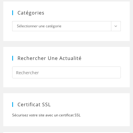
Catégories
Catégories
Sélectionner une catégorie
Rechercher Une Actualité
Press
Escap
to
close
the
searc
panel.
Certificat SSL
Sécurisez votre site avec un certificat SSL