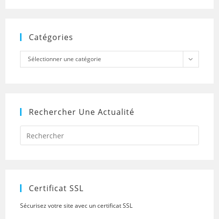
Catégories
Catégories
Sélectionner une catégorie
Rechercher Une Actualité
Press
Escap
to
close
the
searc
panel.
Certificat SSL
Sécurisez votre site avec un certificat SSL