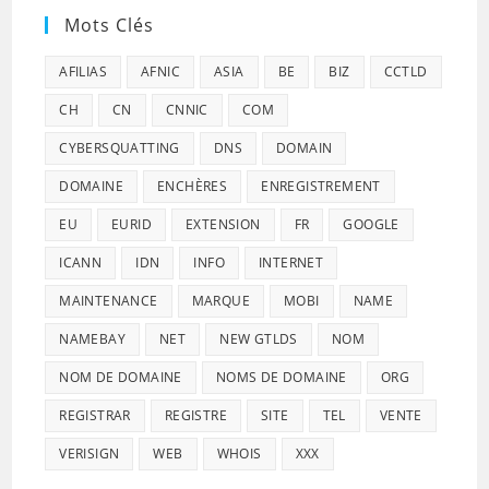
Mots Clés
AFILIAS
AFNIC
ASIA
BE
BIZ
CCTLD
CH
CN
CNNIC
COM
CYBERSQUATTING
DNS
DOMAIN
DOMAINE
ENCHÈRES
ENREGISTREMENT
EU
EURID
EXTENSION
FR
GOOGLE
ICANN
IDN
INFO
INTERNET
MAINTENANCE
MARQUE
MOBI
NAME
NAMEBAY
NET
NEW GTLDS
NOM
NOM DE DOMAINE
NOMS DE DOMAINE
ORG
REGISTRAR
REGISTRE
SITE
TEL
VENTE
VERISIGN
WEB
WHOIS
XXX