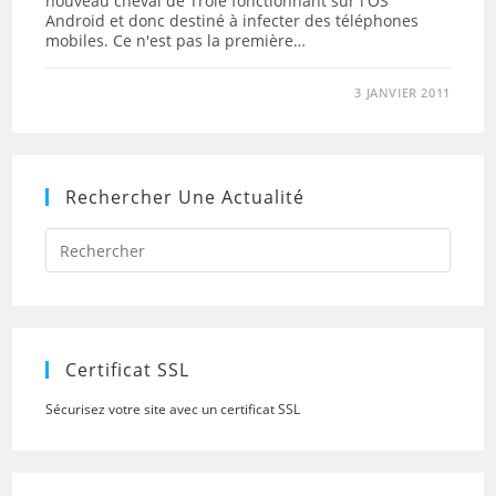
nouveau cheval de Troie fonctionnant sur l'OS
Android et donc destiné à infecter des téléphones
mobiles. Ce n'est pas la première…
3 JANVIER 2011
Rechercher Une Actualité
Press
Escap
to
close
the
searc
panel.
Certificat SSL
Sécurisez votre site avec un certificat SSL