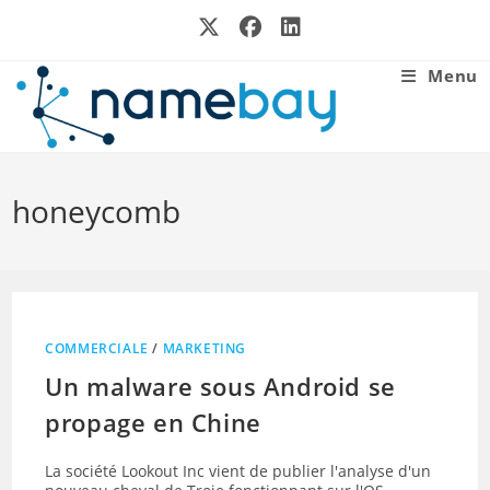
Skip
to
content
Menu
honeycomb
COMMERCIALE
/
MARKETING
Un malware sous Android se
propage en Chine
La société Lookout Inc vient de publier l'analyse d'un