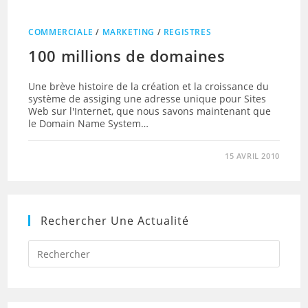
COMMERCIALE
/
MARKETING
/
REGISTRES
100 millions de domaines
Une brève histoire de la création et la croissance du
système de assiging une adresse unique pour Sites
Web sur l'Internet, que nous savons maintenant que
le Domain Name System…
15 AVRIL 2010
Rechercher Une Actualité
Press
Escap
to
close
the
searc