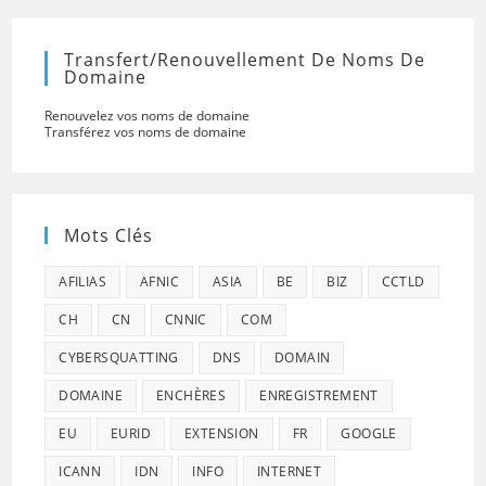
Transfert/renouvellement De Noms De
Domaine
Renouvelez vos noms de domaine
Transférez vos noms de domaine
Mots Clés
AFILIAS
AFNIC
ASIA
BE
BIZ
CCTLD
CH
CN
CNNIC
COM
CYBERSQUATTING
DNS
DOMAIN
DOMAINE
ENCHÈRES
ENREGISTREMENT
EU
EURID
EXTENSION
FR
GOOGLE
ICANN
IDN
INFO
INTERNET