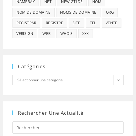
NAMEBAY
NET
NEW GTLDS
NOM
NOM DE DOMAINE
NOMS DE DOMAINE
ORG
REGISTRAR
REGISTRE
SITE
TEL
VENTE
VERISIGN
WEB
WHOIS
XXX
Catégories
Catégories
Sélectionner une catégorie
Rechercher Une Actualité
Press
Escap
to