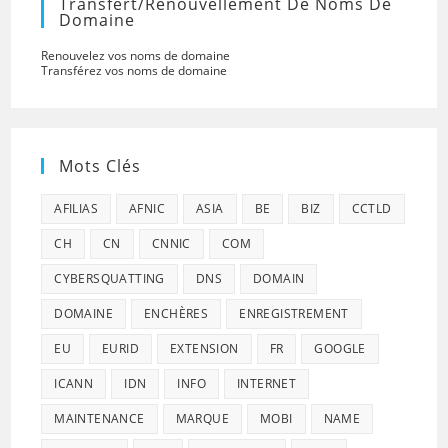
Transfert/renouvellement De Noms De
Domaine
Renouvelez vos noms de domaine
Transférez vos noms de domaine
Mots Clés
AFILIAS
AFNIC
ASIA
BE
BIZ
CCTLD
CH
CN
CNNIC
COM
CYBERSQUATTING
DNS
DOMAIN
DOMAINE
ENCHÈRES
ENREGISTREMENT
EU
EURID
EXTENSION
FR
GOOGLE
ICANN
IDN
INFO
INTERNET
MAINTENANCE
MARQUE
MOBI
NAME