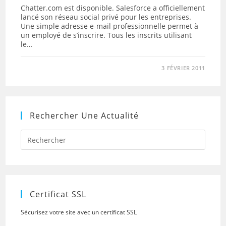
Chatter.com est disponible. Salesforce a officiellement
lancé son réseau social privé pour les entreprises.
Une simple adresse e-mail professionnelle permet à
un employé de s’inscrire. Tous les inscrits utilisant
le…
3 FÉVRIER 2011
Rechercher Une Actualité
Press
Escap
to
close
the
searc
panel.
Certificat SSL
Sécurisez votre site avec un certificat SSL