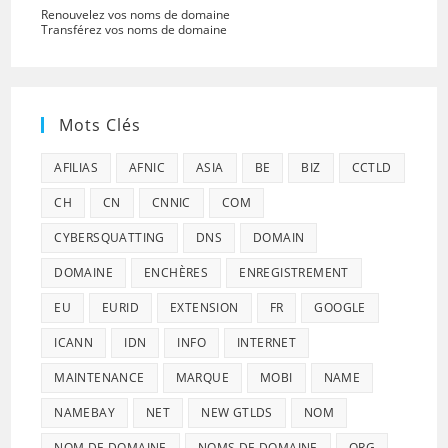
Renouvelez vos noms de domaine
Transférez vos noms de domaine
Mots Clés
AFILIAS
AFNIC
ASIA
BE
BIZ
CCTLD
CH
CN
CNNIC
COM
CYBERSQUATTING
DNS
DOMAIN
DOMAINE
ENCHÈRES
ENREGISTREMENT
EU
EURID
EXTENSION
FR
GOOGLE
ICANN
IDN
INFO
INTERNET
MAINTENANCE
MARQUE
MOBI
NAME
NAMEBAY
NET
NEW GTLDS
NOM
NOM DE DOMAINE
NOMS DE DOMAINE
ORG