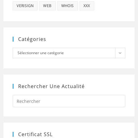
VERISIGN
WEB
WHOIS
XXX
Catégories
Catégories
Sélectionner une catégorie
Rechercher Une Actualité
Press
Escap
to
close
the
searc
panel.
Certificat SSL