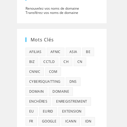
Renouvelez vos noms de domaine
Transférez vos noms de domaine
Mots Clés
AFILIAS
AFNIC
ASIA
BE
BIZ
CCTLD
CH
CN
CNNIC
COM
CYBERSQUATTING
DNS
DOMAIN
DOMAINE
ENCHÈRES
ENREGISTREMENT
EU
EURID
EXTENSION
FR
GOOGLE
ICANN
IDN