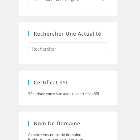
Rechercher Une Actualité
Press
Escape
to
close
the
search
panel.
Certificat SSL
Sécurisez votre site avec un certificat SSL
Nom De Domaine
Achetez vos noms de domaine
Protégez vos noms de domaine