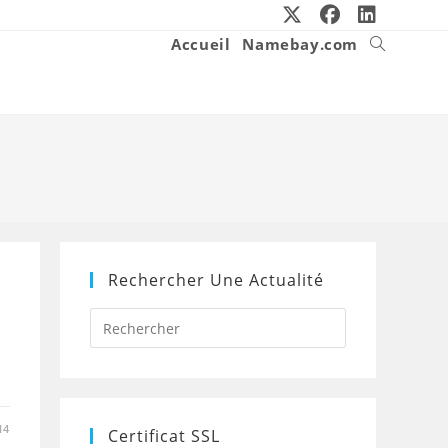
Accueil
Namebay.com
Toggle
website
search
Rechercher Une Actualité
Press
Escape
to
close
the
search
panel.
14
Certificat SSL