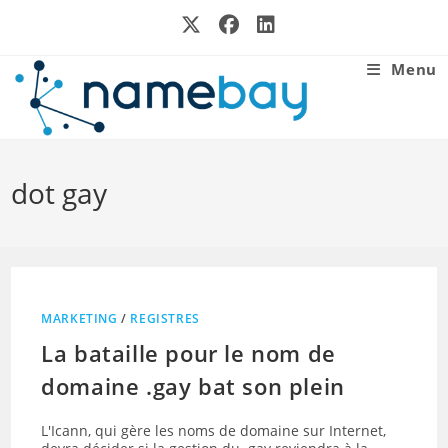
Skip
to
content
Menu
dot gay
MARKETING
/
REGISTRES
La bataille pour le nom de
domaine .gay bat son plein
L'Icann, qui gère les noms de domaine sur Internet,