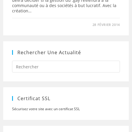
devra décider si la gestion du .gay reviendra à la
communauté ou à des sociétés à but lucratif. Avec la
création…
28 FÉVRIER 2014
Rechercher Une Actualité
Press
Escap
to
close
the
searc
panel.
Certificat SSL
Sécurisez votre site avec un certificat SSL