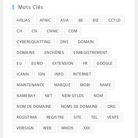
Mots Clés
AFILIAS
AFNIC
ASIA
BE
BIZ
CCTLD
CH
CN
CNNIC
COM
CYBERSQUATTING
DNS
DOMAIN
DOMAINE
ENCHÈRES
ENREGISTREMENT
EU
EURID
EXTENSION
FR
GOOGLE
ICANN
IDN
INFO
INTERNET
MAINTENANCE
MARQUE
MOBI
NAME
NAMEBAY
NET
NEW GTLDS
NOM
NOM DE DOMAINE
NOMS DE DOMAINE
ORG
REGISTRAR
REGISTRE
SITE
TEL
VENTE
VERISIGN
WEB
WHOIS
XXX