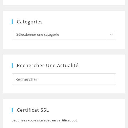
Catégories
Catégories
Sélectionner une catégorie
Rechercher Une Actualité
Press
Escap
to
close
the
searc
panel.
Certificat SSL
Sécurisez votre site avec un certificat SSL