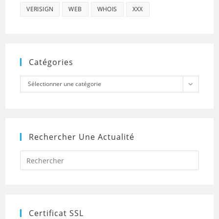
VERISIGN
WEB
WHOIS
XXX
Catégories
Catégories
Sélectionner une catégorie
Rechercher Une Actualité
Press
Escap
to
close
the
searc
panel.
Certificat SSL