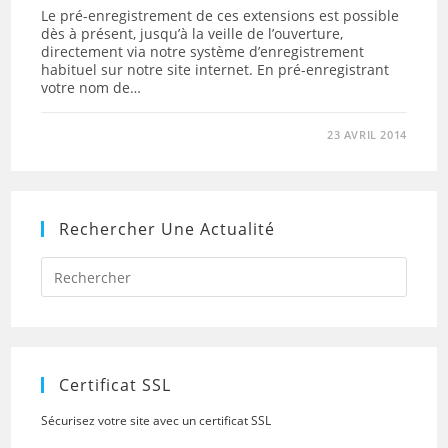
Le pré-enregistrement de ces extensions est possible
dès à présent, jusqu’à la veille de l’ouverture,
directement via notre système d’enregistrement
habituel sur notre site internet. En pré-enregistrant
votre nom de…
23 AVRIL 2014
Rechercher Une Actualité
Press
Escap
to
close
the
searc
panel.
Certificat SSL
Sécurisez votre site avec un certificat SSL