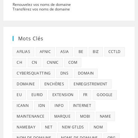
Renouvelez vos noms de domaine
Transférez vos noms de domaine
Mots Clés
AFILIAS
AFNIC
ASIA
BE
BIZ
CCTLD
CH
CN
CNNIC
COM
CYBERSQUATTING
DNS
DOMAIN
DOMAINE
ENCHÈRES
ENREGISTREMENT
EU
EURID
EXTENSION
FR
GOOGLE
ICANN
IDN
INFO
INTERNET
MAINTENANCE
MARQUE
MOBI
NAME
NAMEBAY
NET
NEW GTLDS
NOM
NOM DE DOMAINE
NOMS DE DOMAINE
ORG