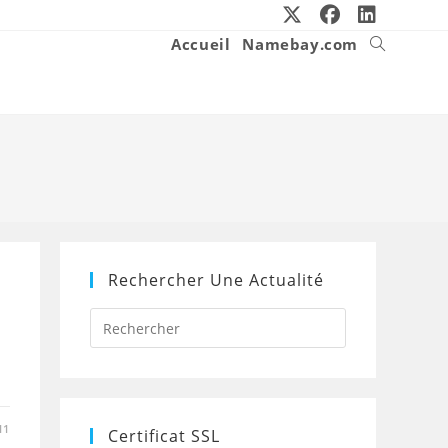
Accueil
Namebay.com
Toggle
website
search
Rechercher Une Actualité
Press
Escape
to
close
the
search
panel.
11
Certificat SSL