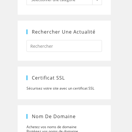
Rechercher Une Actualité
Press
Escape
to
close
the
search
panel.
Certificat SSL
Sécurisez votre site avec un certificat SSL
Nom De Domaine
Achetez vos noms de domaine
Protégez vos noms de domaine