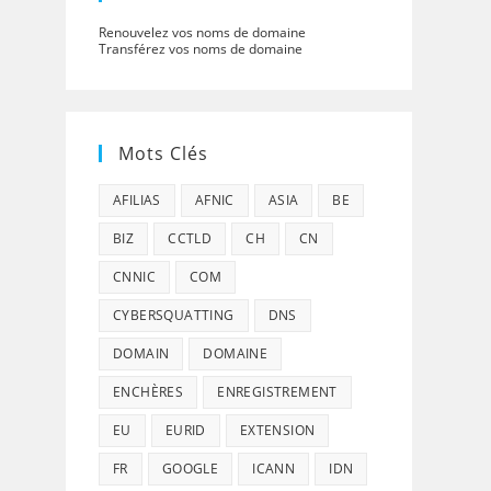
Renouvelez vos noms de domaine
Transférez vos noms de domaine
Mots Clés
AFILIAS
AFNIC
ASIA
BE
BIZ
CCTLD
CH
CN
CNNIC
COM
CYBERSQUATTING
DNS
DOMAIN
DOMAINE
ENCHÈRES
ENREGISTREMENT
EU
EURID
EXTENSION
FR
GOOGLE
ICANN
IDN