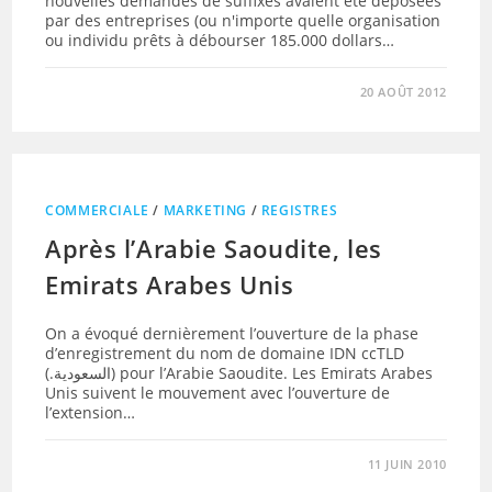
nouvelles demandes de suffixes avaient été déposées
par des entreprises (ou n'importe quelle organisation
ou individu prêts à débourser 185.000 dollars…
20 AOÛT 2012
COMMERCIALE
/
MARKETING
/
REGISTRES
Après l’Arabie Saoudite, les
Emirats Arabes Unis
On a évoqué dernièrement l’ouverture de la phase
d’enregistrement du nom de domaine IDN ccTLD
(.السعودية) pour l’Arabie Saoudite. Les Emirats Arabes
Unis suivent le mouvement avec l’ouverture de
l’extension…
11 JUIN 2010