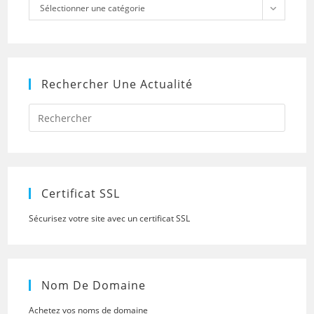
Catégories
Sélectionner une catégorie
Rechercher Une Actualité
Press
Escap
to
close
the
searc
panel.
Certificat SSL
Sécurisez votre site avec un certificat SSL
Nom De Domaine
Achetez vos noms de domaine