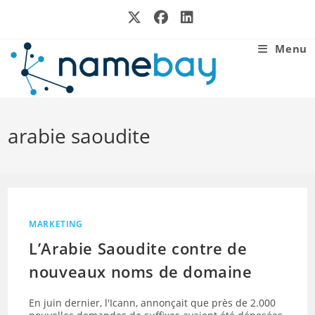
Skip
to
content
Menu
arabie saoudite
MARKETING
L’Arabie Saoudite contre de
nouveaux noms de domaine
En juin dernier, l'Icann, annonçait que près de 2.000