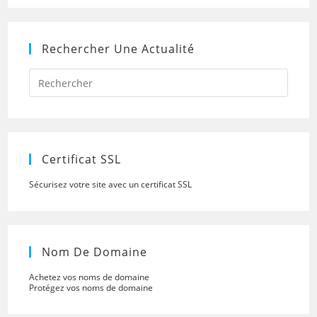
Rechercher Une Actualité
Press
Escap
to
close
the
searc
panel.
Certificat SSL
Sécurisez votre site avec un certificat SSL
Nom De Domaine
Achetez vos noms de domaine
Protégez vos noms de domaine