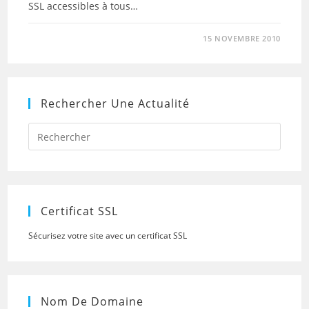
SSL accessibles à tous…
15 NOVEMBRE 2010
Rechercher Une Actualité
Press
Escap
to
close
the
searc
panel.
Certificat SSL
Sécurisez votre site avec un certificat SSL
Nom De Domaine