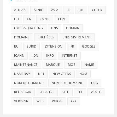
AFILIAS
AFNIC
ASIA
BE
BIZ
CCTLD
CH
CN
CNNIC
COM
CYBERSQUATTING
DNS
DOMAIN
DOMAINE
ENCHÈRES
ENREGISTREMENT
EU
EURID
EXTENSION
FR
GOOGLE
ICANN
IDN
INFO
INTERNET
MAINTENANCE
MARQUE
MOBI
NAME
NAMEBAY
NET
NEW GTLDS
NOM
NOM DE DOMAINE
NOMS DE DOMAINE
ORG
REGISTRAR
REGISTRE
SITE
TEL
VENTE
VERISIGN
WEB
WHOIS
XXX