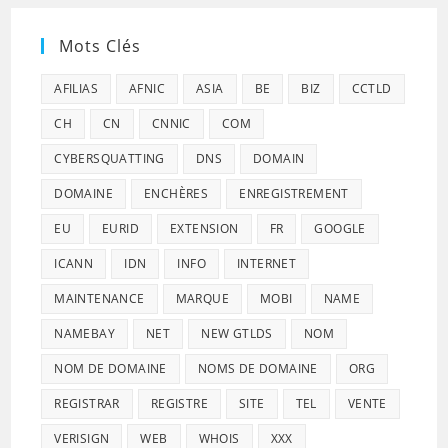
Mots Clés
AFILIAS
AFNIC
ASIA
BE
BIZ
CCTLD
CH
CN
CNNIC
COM
CYBERSQUATTING
DNS
DOMAIN
DOMAINE
ENCHÈRES
ENREGISTREMENT
EU
EURID
EXTENSION
FR
GOOGLE
ICANN
IDN
INFO
INTERNET
MAINTENANCE
MARQUE
MOBI
NAME
NAMEBAY
NET
NEW GTLDS
NOM
NOM DE DOMAINE
NOMS DE DOMAINE
ORG
REGISTRAR
REGISTRE
SITE
TEL
VENTE
VERISIGN
WEB
WHOIS
XXX