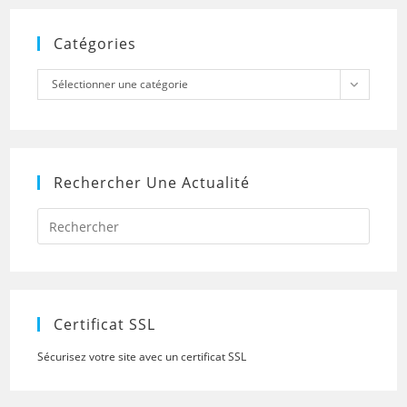
Catégories
Catégories
Sélectionner une catégorie
Rechercher Une Actualité
Press
Escap
to
close
the
searc
panel.
Certificat SSL
Sécurisez votre site avec un certificat SSL