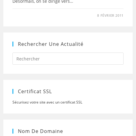
Désormais, on se dirige vers…
8 FÉVRIER 2011
Rechercher Une Actualité
Press
Escap
to
close
the
searc
panel.
Certificat SSL
Sécurisez votre site avec un certificat SSL
Nom De Domaine