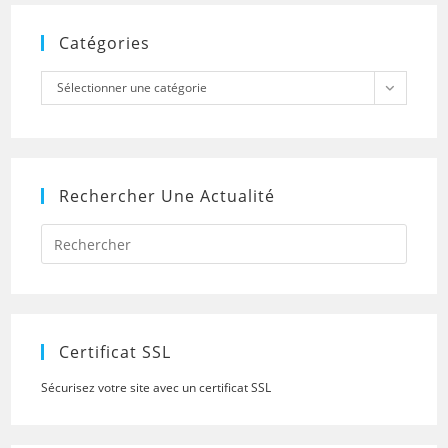
Catégories
Catégories
Sélectionner une catégorie
Rechercher Une Actualité
Press
Escap
to
close
the
searc
panel.
Certificat SSL
Sécurisez votre site avec un certificat SSL