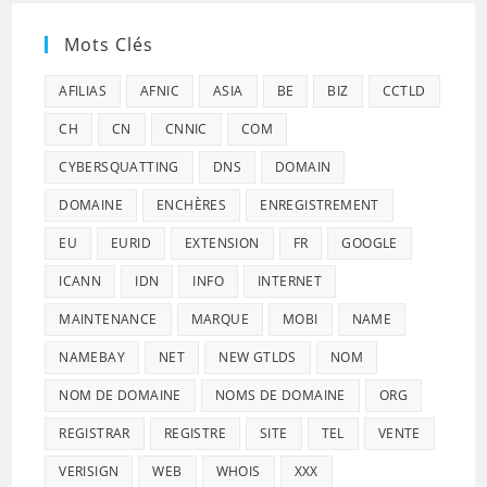
Mots Clés
AFILIAS
AFNIC
ASIA
BE
BIZ
CCTLD
CH
CN
CNNIC
COM
CYBERSQUATTING
DNS
DOMAIN
DOMAINE
ENCHÈRES
ENREGISTREMENT
EU
EURID
EXTENSION
FR
GOOGLE
ICANN
IDN
INFO
INTERNET
MAINTENANCE
MARQUE
MOBI
NAME
NAMEBAY
NET
NEW GTLDS
NOM
NOM DE DOMAINE
NOMS DE DOMAINE
ORG
REGISTRAR
REGISTRE
SITE
TEL
VENTE
VERISIGN
WEB
WHOIS
XXX