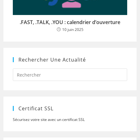
.FAST, .TALK, .YOU : calendrier d’ouverture
10 juin 2025
Rechercher Une Actualité
Press
Escap
to
close
the
searc
panel.
Certificat SSL
Sécurisez votre site avec un certificat SSL