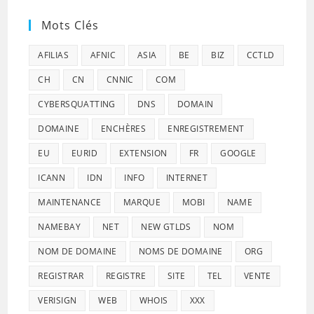
Mots Clés
AFILIAS
AFNIC
ASIA
BE
BIZ
CCTLD
CH
CN
CNNIC
COM
CYBERSQUATTING
DNS
DOMAIN
DOMAINE
ENCHÈRES
ENREGISTREMENT
EU
EURID
EXTENSION
FR
GOOGLE
ICANN
IDN
INFO
INTERNET
MAINTENANCE
MARQUE
MOBI
NAME
NAMEBAY
NET
NEW GTLDS
NOM
NOM DE DOMAINE
NOMS DE DOMAINE
ORG
REGISTRAR
REGISTRE
SITE
TEL
VENTE
VERISIGN
WEB
WHOIS
XXX