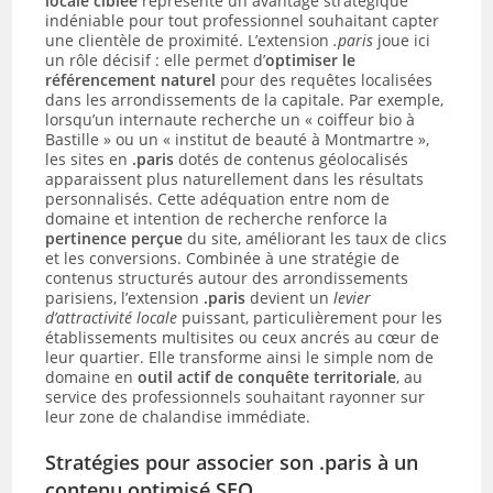
locale ciblée
représente un avantage stratégique
indéniable pour tout professionnel souhaitant capter
une clientèle de proximité. L’extension
.paris
joue ici
un rôle décisif : elle permet d’
optimiser le
référencement naturel
pour des requêtes localisées
dans les arrondissements de la capitale. Par exemple,
lorsqu’un internaute recherche un « coiffeur bio à
Bastille » ou un « institut de beauté à Montmartre »,
les sites en
.paris
dotés de contenus géolocalisés
apparaissent plus naturellement dans les résultats
personnalisés. Cette adéquation entre nom de
domaine et intention de recherche renforce la
pertinence perçue
du site, améliorant les taux de clics
et les conversions. Combinée à une stratégie de
contenus structurés autour des arrondissements
parisiens, l’extension
.paris
devient un
levier
d’attractivité locale
puissant, particulièrement pour les
établissements multisites ou ceux ancrés au cœur de
leur quartier. Elle transforme ainsi le simple nom de
domaine en
outil actif de conquête territoriale
, au
service des professionnels souhaitant rayonner sur
leur zone de chalandise immédiate.
Stratégies pour associer son .paris à un
contenu optimisé
SEO