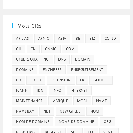
Mots Clés
AFILIAS
AFNIC
ASIA
BE
BIZ
CCTLD
CH
CN
CNNIC
COM
CYBERSQUATTING
DNS
DOMAIN
DOMAINE
ENCHÈRES
ENREGISTREMENT
EU
EURID
EXTENSION
FR
GOOGLE
ICANN
IDN
INFO
INTERNET
MAINTENANCE
MARQUE
MOBI
NAME
NAMEBAY
NET
NEW GTLDS
NOM
NOM DE DOMAINE
NOMS DE DOMAINE
ORG
REGISTRAR
REGISTRE
SITE
TEL
VENTE