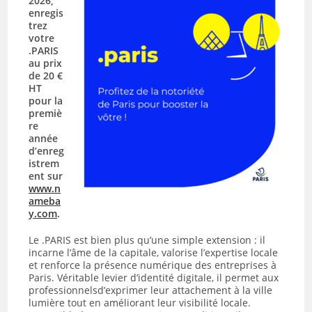
2026,
enregis
trez
votre
.PARIS
au prix
de 20 €
HT
pour la
premiè
re
année
d’enreg
istrem
ent sur
www.n
ameba
y.com
.
Le .PARIS est bien plus qu’une simple extension : il
incarne l’âme de la capitale, valorise l’expertise locale
et renforce la présence numérique des entreprises à
Paris. Véritable levier d’identité digitale, il permet aux
professionnelsd’exprimer leur attachement à la ville
lumière tout en améliorant leur visibilité locale.