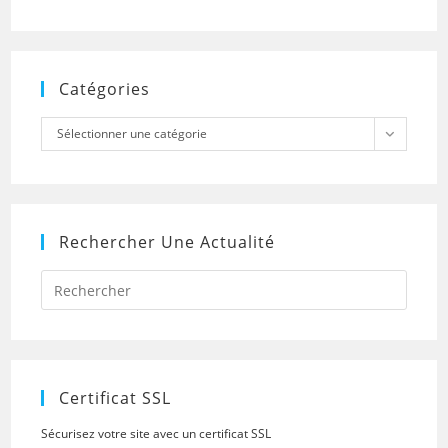
Catégories
Catégories
Sélectionner une catégorie
Rechercher Une Actualité
Press
Escap
to
close
the
searc
panel.
Certificat SSL
Sécurisez votre site avec un certificat SSL