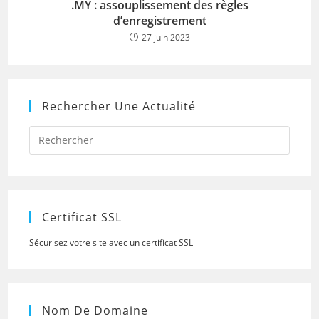
.MY : assouplissement des règles
d’enregistrement
27 juin 2023
Rechercher Une Actualité
Press
Escap
to
close
the
searc
panel.
Certificat SSL
Sécurisez votre site avec un certificat SSL
Nom De Domaine