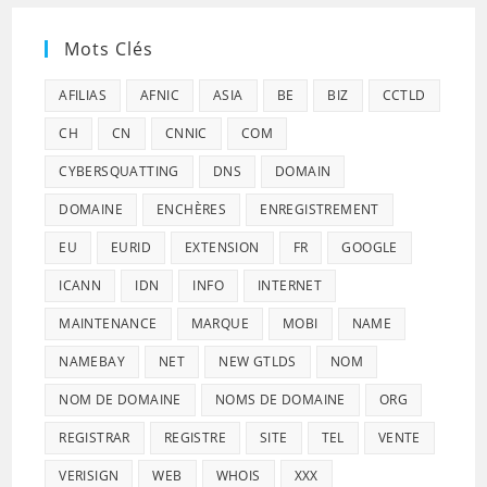
Mots Clés
AFILIAS
AFNIC
ASIA
BE
BIZ
CCTLD
CH
CN
CNNIC
COM
CYBERSQUATTING
DNS
DOMAIN
DOMAINE
ENCHÈRES
ENREGISTREMENT
EU
EURID
EXTENSION
FR
GOOGLE
ICANN
IDN
INFO
INTERNET
MAINTENANCE
MARQUE
MOBI
NAME
NAMEBAY
NET
NEW GTLDS
NOM
NOM DE DOMAINE
NOMS DE DOMAINE
ORG
REGISTRAR
REGISTRE
SITE
TEL
VENTE
VERISIGN
WEB
WHOIS
XXX