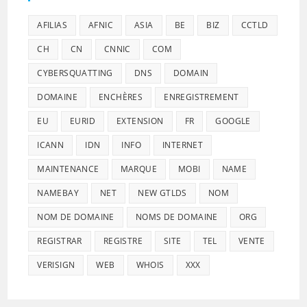
AFILIAS
AFNIC
ASIA
BE
BIZ
CCTLD
CH
CN
CNNIC
COM
CYBERSQUATTING
DNS
DOMAIN
DOMAINE
ENCHÈRES
ENREGISTREMENT
EU
EURID
EXTENSION
FR
GOOGLE
ICANN
IDN
INFO
INTERNET
MAINTENANCE
MARQUE
MOBI
NAME
NAMEBAY
NET
NEW GTLDS
NOM
NOM DE DOMAINE
NOMS DE DOMAINE
ORG
REGISTRAR
REGISTRE
SITE
TEL
VENTE
VERISIGN
WEB
WHOIS
XXX