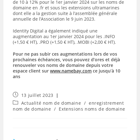
de 10 à 12% pour le 1er janvier 2024 sur les noms de
domaine en .fr et sous les extensions ultramarines
dont elle a la gestion suite à l’assemblée générale
annuelle de l’Association le 9 juin 2023.
Identity Digital a également indiqué une
augmentation au 1er janvier 2024 pour les .INFO
(+1,50 € HT), .PRO (+1,50 € HT), .MOBI (+2,00 € HT).
Pour ne pas subir ces augmentations lors de vos
prochaines échéances, vous pouvez d’ores et déjà
renouveler vos noms de domaine depuis votre
espace client sur
www.namebay.com
ce jusqu’à 10
ans
Publication
13 juillet 2023
publiée :
Post
Actualité nom de domaine
/
enregistrement
category:
nom de domaine
/
Extensions noms de domaine