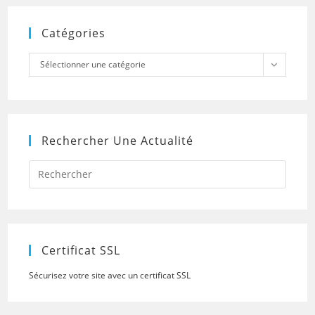
Catégories
Catégories
Sélectionner une catégorie
Rechercher Une Actualité
Press
Escap
to
close
the
searc
panel.
Certificat SSL
Sécurisez votre site avec un certificat SSL