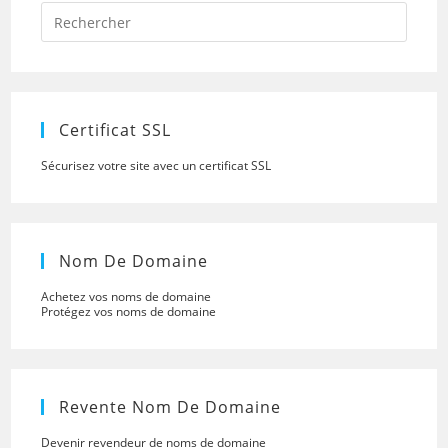
Press
Escap
to
close
the
searc
panel.
Certificat SSL
Sécurisez votre site avec un certificat SSL
Nom De Domaine
Achetez vos noms de domaine
Protégez vos noms de domaine
Revente Nom De Domaine
Devenir revendeur de noms de domaine