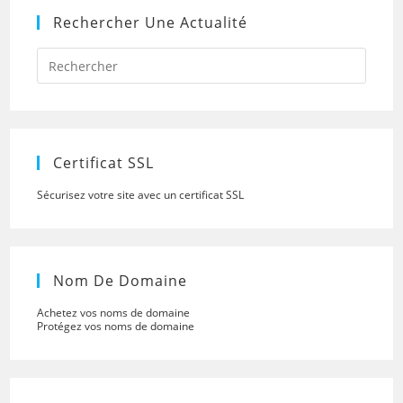
Rechercher Une Actualité
Press
Escap
to
close
the
searc
panel.
Certificat SSL
Sécurisez votre site avec un certificat SSL
Nom De Domaine
Achetez vos noms de domaine
Protégez vos noms de domaine