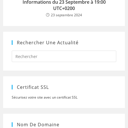
Informations du 23 Septembre à 19:00
UTC+0200
23 septembre 2024
Rechercher Une Actualité
Press
Escap
to
close
the
searc
panel.
Certificat SSL
Sécurisez votre site avec un certificat SSL
Nom De Domaine