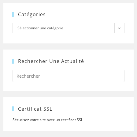
Catégories
Catégories
Sélectionner une catégorie
Rechercher Une Actualité
Press
Escap
to
close
the
searc
panel.
Certificat SSL
Sécurisez votre site avec un certificat SSL