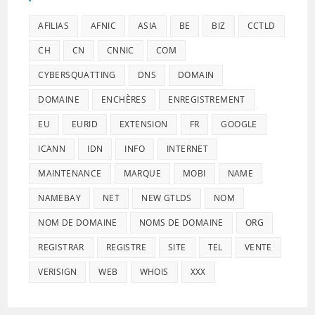
AFILIAS
AFNIC
ASIA
BE
BIZ
CCTLD
CH
CN
CNNIC
COM
CYBERSQUATTING
DNS
DOMAIN
DOMAINE
ENCHÈRES
ENREGISTREMENT
EU
EURID
EXTENSION
FR
GOOGLE
ICANN
IDN
INFO
INTERNET
MAINTENANCE
MARQUE
MOBI
NAME
NAMEBAY
NET
NEW GTLDS
NOM
NOM DE DOMAINE
NOMS DE DOMAINE
ORG
REGISTRAR
REGISTRE
SITE
TEL
VENTE
VERISIGN
WEB
WHOIS
XXX