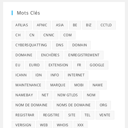
Mots Clés
AFILIAS
AFNIC
ASIA
BE
BIZ
CCTLD
CH
CN
CNNIC
COM
CYBERSQUATTING
DNS
DOMAIN
DOMAINE
ENCHÈRES
ENREGISTREMENT
EU
EURID
EXTENSION
FR
GOOGLE
ICANN
IDN
INFO
INTERNET
MAINTENANCE
MARQUE
MOBI
NAME
NAMEBAY
NET
NEW GTLDS
NOM
NOM DE DOMAINE
NOMS DE DOMAINE
ORG
REGISTRAR
REGISTRE
SITE
TEL
VENTE
VERISIGN
WEB
WHOIS
XXX