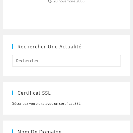
20 novembre 2008
Rechercher Une Actualité
Press
Escap
to
close
the
searc
panel.
Certificat SSL
Sécurisez votre site avec un certificat SSL
Nom De Domaine