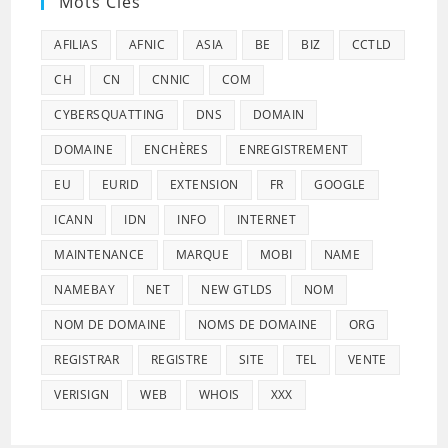
Mots Clés
AFILIAS
AFNIC
ASIA
BE
BIZ
CCTLD
CH
CN
CNNIC
COM
CYBERSQUATTING
DNS
DOMAIN
DOMAINE
ENCHÈRES
ENREGISTREMENT
EU
EURID
EXTENSION
FR
GOOGLE
ICANN
IDN
INFO
INTERNET
MAINTENANCE
MARQUE
MOBI
NAME
NAMEBAY
NET
NEW GTLDS
NOM
NOM DE DOMAINE
NOMS DE DOMAINE
ORG
REGISTRAR
REGISTRE
SITE
TEL
VENTE
VERISIGN
WEB
WHOIS
XXX