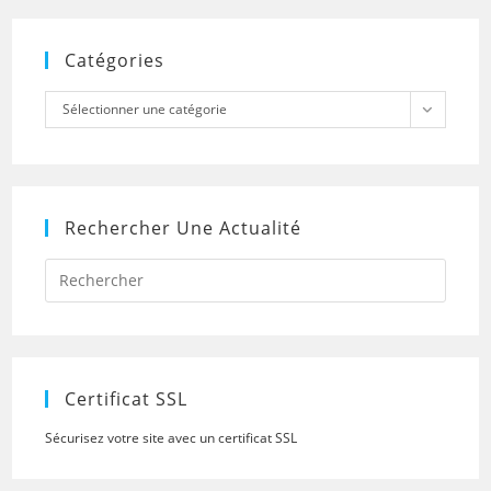
Catégories
Catégories
Sélectionner une catégorie
Rechercher Une Actualité
Press
Escap
to
close
the
searc
panel.
Certificat SSL
Sécurisez votre site avec un certificat SSL