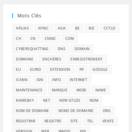
Mots Clés
AFILIAS
AFNIC
ASIA
BE
BIZ
CCTLD
CH
CN
CNNIC
COM
CYBERSQUATTING
DNS
DOMAIN
DOMAINE
ENCHÈRES
ENREGISTREMENT
EU
EURID
EXTENSION
FR
GOOGLE
ICANN
IDN
INFO
INTERNET
MAINTENANCE
MARQUE
MOBI
NAME
NAMEBAY
NET
NEW GTLDS
NOM
NOM DE DOMAINE
NOMS DE DOMAINE
ORG
REGISTRAR
REGISTRE
SITE
TEL
VENTE
VERISIGN
WEB
WHOIS
XXX