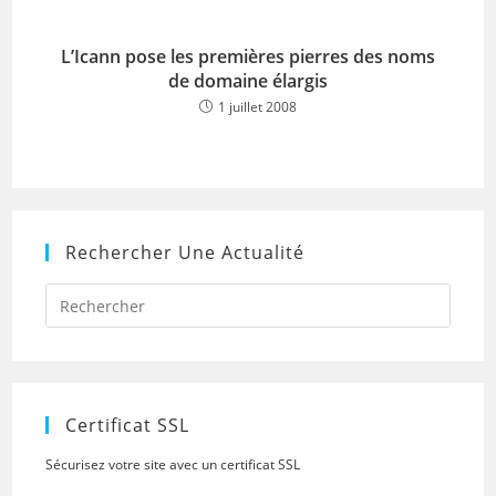
L’Icann pose les premières pierres des noms
de domaine élargis
1 juillet 2008
Rechercher Une Actualité
Press
Escap
to
close
the
searc
panel.
Certificat SSL
Sécurisez votre site avec un certificat SSL