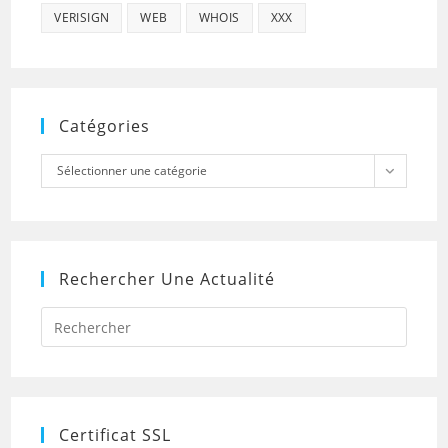
VERISIGN
WEB
WHOIS
XXX
Catégories
Catégories
Sélectionner une catégorie
Rechercher Une Actualité
Press
Escap
to
close
the
searc
panel.
Certificat SSL