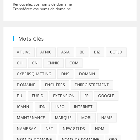
Renouvelez vos noms de domaine
Transférez vos noms de domaine
Mots Clés
AFILIAS
AFNIC
ASIA
BE
BIZ
CCTLD
CH
CN
CNNIC
COM
CYBERSQUATTING
DNS
DOMAIN
DOMAINE
ENCHÈRES
ENREGISTREMENT
EU
EURID
EXTENSION
FR
GOOGLE
ICANN
IDN
INFO
INTERNET
MAINTENANCE
MARQUE
MOBI
NAME
NAMEBAY
NET
NEW GTLDS
NOM
NOM DE DOMAINE
NOMS DE DOMAINE
ORG