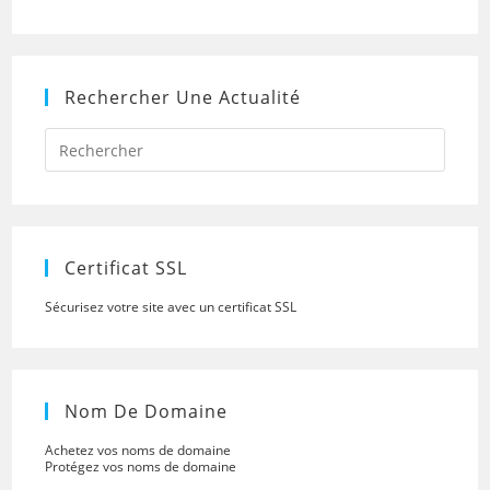
Rechercher Une Actualité
Press
Escap
to
close
the
searc
panel.
Certificat SSL
Sécurisez votre site avec un certificat SSL
Nom De Domaine
Achetez vos noms de domaine
Protégez vos noms de domaine