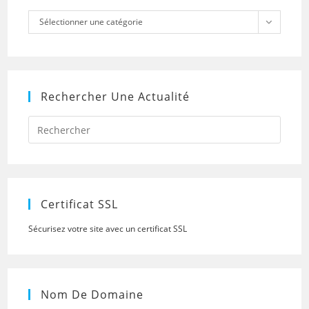
Catégories
Sélectionner une catégorie
Rechercher Une Actualité
Press
Escap
to
close
the
searc
panel.
Certificat SSL
Sécurisez votre site avec un certificat SSL
Nom De Domaine