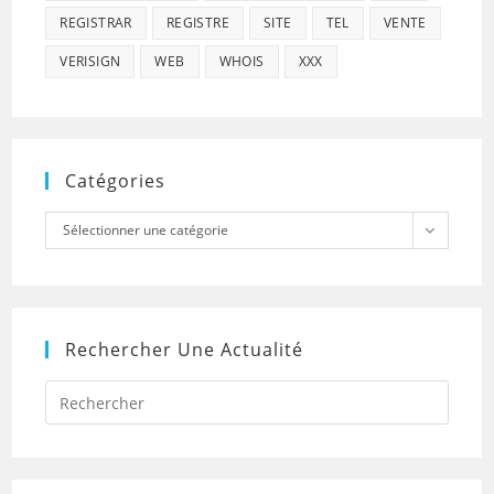
REGISTRAR
REGISTRE
SITE
TEL
VENTE
VERISIGN
WEB
WHOIS
XXX
Catégories
Catégories
Sélectionner une catégorie
Rechercher Une Actualité
Press
Escap
to
close
the
searc