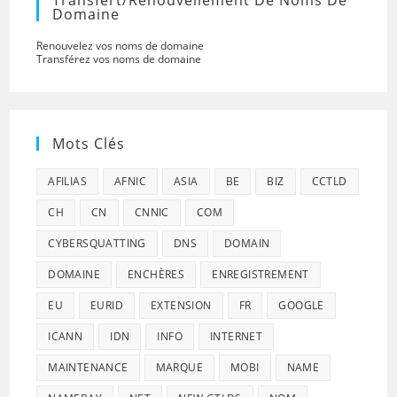
Transfert/renouvellement De Noms De
Domaine
Renouvelez vos noms de domaine
Transférez vos noms de domaine
Mots Clés
AFILIAS
AFNIC
ASIA
BE
BIZ
CCTLD
CH
CN
CNNIC
COM
CYBERSQUATTING
DNS
DOMAIN
DOMAINE
ENCHÈRES
ENREGISTREMENT
EU
EURID
EXTENSION
FR
GOOGLE
ICANN
IDN
INFO
INTERNET
MAINTENANCE
MARQUE
MOBI
NAME