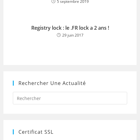
5 septembre 2019
Registry lock : le .FR lock a 2 ans !
29 juin 2017
Rechercher Une Actualité
Press
Escap
to
close
the
searc
panel.
Certificat SSL