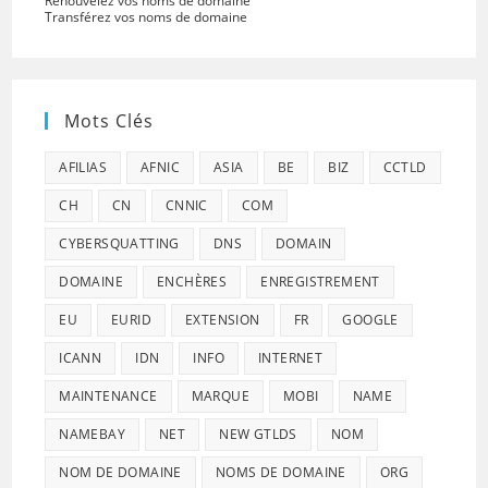
Renouvelez vos noms de domaine
Transférez vos noms de domaine
Mots Clés
AFILIAS
AFNIC
ASIA
BE
BIZ
CCTLD
CH
CN
CNNIC
COM
CYBERSQUATTING
DNS
DOMAIN
DOMAINE
ENCHÈRES
ENREGISTREMENT
EU
EURID
EXTENSION
FR
GOOGLE
ICANN
IDN
INFO
INTERNET
MAINTENANCE
MARQUE
MOBI
NAME
NAMEBAY
NET
NEW GTLDS
NOM
NOM DE DOMAINE
NOMS DE DOMAINE
ORG