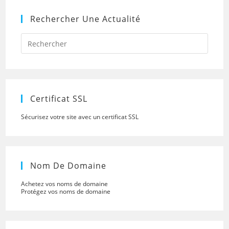
Rechercher Une Actualité
Press
Escap
to
close
the
searc
panel.
Certificat SSL
Sécurisez votre site avec un certificat SSL
Nom De Domaine
Achetez vos noms de domaine
Protégez vos noms de domaine