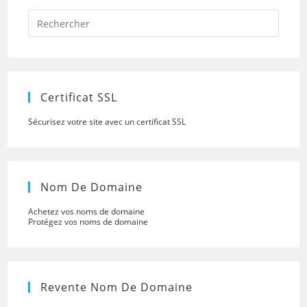
Press
Escap
to
close
the
searc
panel.
Certificat SSL
Sécurisez votre site avec un certificat SSL
Nom De Domaine
Achetez vos noms de domaine
Protégez vos noms de domaine
Revente Nom De Domaine