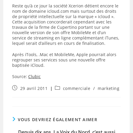
Reste qu’à ce jour la société Xcerion détient encore le
nom de domaine icloud.com mais surtout des droits
de propriété intellectuelle sur la marque « icloud ».
Cette acquisition concorderait cependant avec les
travaux de la firme de Cupertino portant sur une
nouvelle version de son offre MobileMe et d’un
service de streaming en ligne complémentant iTunes,
lequel serait d’ailleurs en cours de finalisation.
Après iTools, .Mac et MobileMe, Apple pourrait alors
regrouper ses services sous une nouvelle offre
baptisée iCloud.
Source:
Clubic
Publication
Post
29 avril 2011
commerciale
/
marketing
publiée :
category:
VOUS DEVRIEZ ÉGALEMENT AIMER
Depuis dix ans, La Voix du Nord, c’est aussi