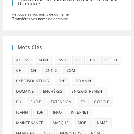
Domaine
Renouvelez vos noms de domaine
Transférez vos noms de domaine
Mots Clés
AFILIAS
AFNIC
ASIA
BE
BIZ
CCTLD
CH
CN
CNNIC
COM
CYBERSQUATTING
DNS
DOMAIN
DOMAINE
ENCHÈRES
ENREGISTREMENT
EU
EURID
EXTENSION
FR
GOOGLE
ICANN
IDN
INFO
INTERNET
MAINTENANCE
MARQUE
MOBI
NAME
NAMEBAY
NET
NEW GTLDS
NOM