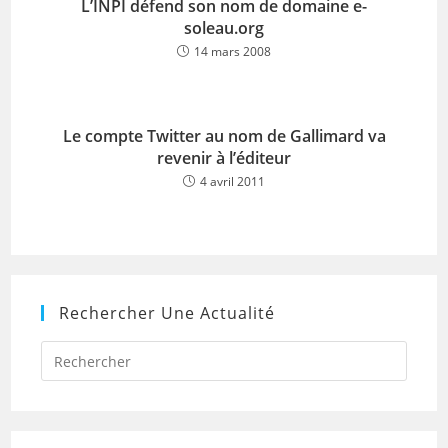
L’INPI défend son nom de domaine e-
soleau.org
14 mars 2008
Le compte Twitter au nom de Gallimard va
revenir à l’éditeur
4 avril 2011
Rechercher Une Actualité
Press
Escap
to
close
the
searc