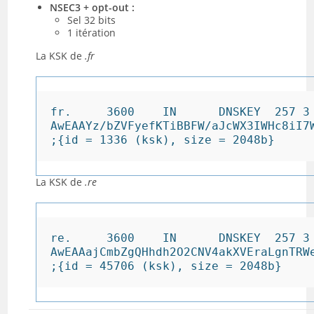
NSEC3 + opt-out :
Sel 32 bits
1 itération
La KSK de
.fr
fr.     3600    IN      DNSKEY  257 3 
AwEAAYz/bZVFyefKTiBBFW/aJcWX3IWHc8iI7
;{id = 1336 (ksk), size = 2048b}
La KSK de
.re
re.     3600    IN      DNSKEY  257 3 
AwEAAajCmbZgQHhdh2O2CNV4akXVEraLgnTRW
;{id = 45706 (ksk), size = 2048b}