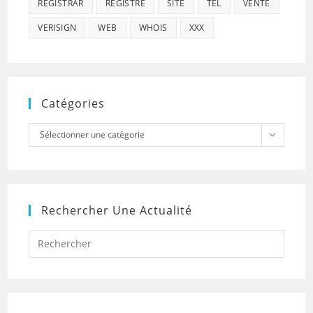
REGISTRAR
REGISTRE
SITE
TEL
VENTE
VERISIGN
WEB
WHOIS
XXX
Catégories
Catégories
Sélectionner une catégorie
Rechercher Une Actualité
Press
Escap
to
close
the
searc
panel.