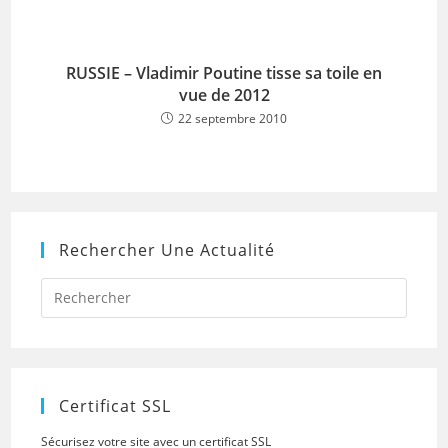
RUSSIE – Vladimir Poutine tisse sa toile en
vue de 2012
22 septembre 2010
Rechercher Une Actualité
Press
Escap
to
close
the
searc
panel.
Certificat SSL
Sécurisez votre site avec un certificat SSL