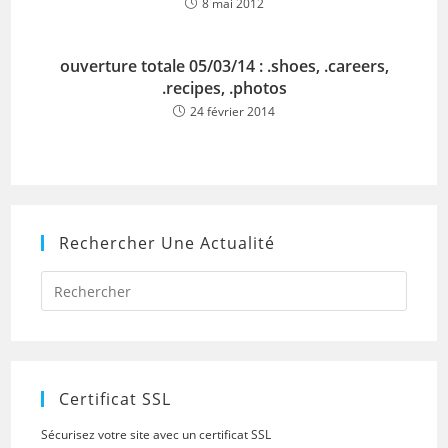
8 mai 2012
ouverture totale 05/03/14 : .shoes, .careers,
.recipes, .photos
24 février 2014
Rechercher Une Actualité
Press
Escap
to
close
the
searc
panel.
Certificat SSL
Sécurisez votre site avec un certificat SSL