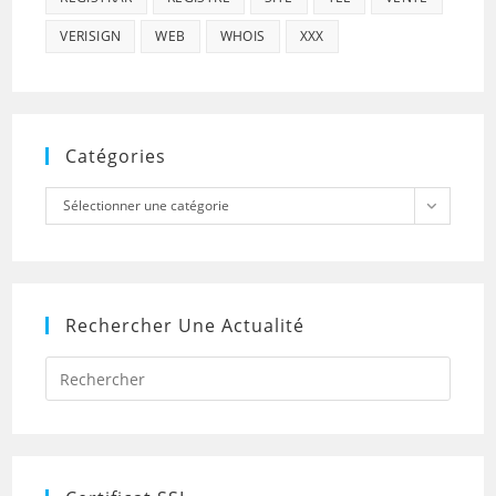
VERISIGN
WEB
WHOIS
XXX
Catégories
Catégories
Sélectionner une catégorie
Rechercher Une Actualité
Press
Escap
to
close
the
searc
panel.