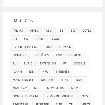
Mots Clés
AFILIAS
AFNIC
ASIA
BE
BIZ
CCTLD
CH
CN
CNNIC
COM
CYBERSQUATTING
DNS
DOMAIN
DOMAINE
ENCHÈRES
ENREGISTREMENT
EU
EURID
EXTENSION
FR
GOOGLE
ICANN
IDN
INFO
INTERNET
MAINTENANCE
MARQUE
MOBI
NAME
NAMEBAY
NET
NEW GTLDS
NOM
NOM DE DOMAINE
NOMS DE DOMAINE
ORG
REGISTRAR
REGISTRE
SITE
TEL
VENTE