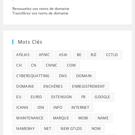
Renouvelez vos noms de domaine
Transférez vos noms de domaine
Mots Clés
AFILIAS
AFNIC
ASIA
BE
BIZ
CCTLD
CH
CN
CNNIC
COM
CYBERSQUATTING
DNS
DOMAIN
DOMAINE
ENCHÈRES
ENREGISTREMENT
EU
EURID
EXTENSION
FR
GOOGLE
ICANN
IDN
INFO
INTERNET
MAINTENANCE
MARQUE
MOBI
NAME
NAMEBAY
NET
NEW GTLDS
NOM