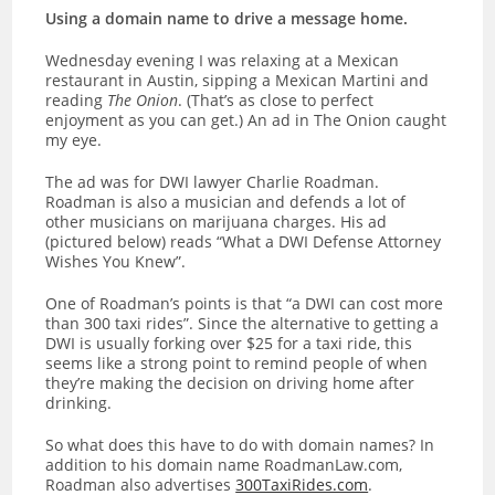
Using a domain name to drive a message home.
Wednesday evening I was relaxing at a Mexican
restaurant in Austin, sipping a Mexican Martini and
reading
The Onion
. (That’s as close to perfect
enjoyment as you can get.) An ad in The Onion caught
my eye.
The ad was for DWI lawyer Charlie Roadman.
Roadman is also a musician and defends a lot of
other musicians on marijuana charges. His ad
(pictured below) reads “What a DWI Defense Attorney
Wishes You Knew”.
One of Roadman’s points is that “a DWI can cost more
than 300 taxi rides”. Since the alternative to getting a
DWI is usually forking over $25 for a taxi ride, this
seems like a strong point to remind people of when
they’re making the decision on driving home after
drinking.
So what does this have to do with domain names? In
addition to his domain name RoadmanLaw.com,
Roadman also advertises
300TaxiRides.com
.