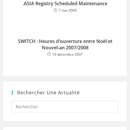
.ASIA Registry Scheduled Maintenance
7 mai 2009
SWITCH : Heures d’ouverture entre Noël et
Nouvel-an 2007/2008
19 décembre 2007
Rechercher Une Actualité
Press
Escap
to
close
the
searc