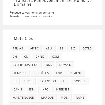
Transfert/renouvellement De Noms De
Domaine
Renouvelez vos noms de domaine
Transférez vos noms de domaine
Mots Clés
AFILIAS
AFNIC
ASIA
BE
BIZ
CCTLD
CH
CN
CNNIC
COM
CYBERSQUATTING
DNS
DOMAIN
DOMAINE
ENCHÈRES
ENREGISTREMENT
EU
EURID
EXTENSION
FR
GOOGLE
ICANN
IDN
INFO
INTERNET
MAINTENANCE
MARQUE
MOBI
NAME