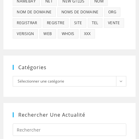
NAMEBAY
NET
NEW GTLDS
NOM
NOM DE DOMAINE
NOMS DE DOMAINE
ORG
REGISTRAR
REGISTRE
SITE
TEL
VENTE
VERISIGN
WEB
WHOIS
XXX
Catégories
Catégories
Sélectionner une catégorie
Rechercher Une Actualité
Press
Escap
to