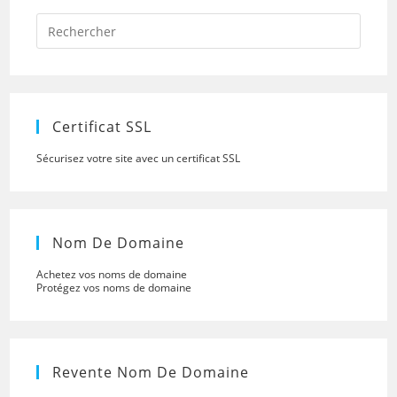
Press
Escap
to
close
the
searc
panel.
Certificat SSL
Sécurisez votre site avec un certificat SSL
Nom De Domaine
Achetez vos noms de domaine
Protégez vos noms de domaine
Revente Nom De Domaine