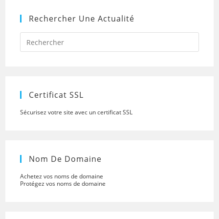
Rechercher Une Actualité
Press
Escap
to
close
the
searc
panel.
Certificat SSL
Sécurisez votre site avec un certificat SSL
Nom De Domaine
Achetez vos noms de domaine
Protégez vos noms de domaine