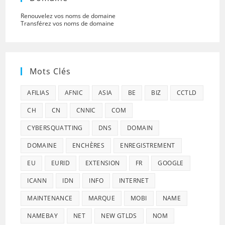
Renouvelez vos noms de domaine
Transférez vos noms de domaine
Mots Clés
AFILIAS
AFNIC
ASIA
BE
BIZ
CCTLD
CH
CN
CNNIC
COM
CYBERSQUATTING
DNS
DOMAIN
DOMAINE
ENCHÈRES
ENREGISTREMENT
EU
EURID
EXTENSION
FR
GOOGLE
ICANN
IDN
INFO
INTERNET
MAINTENANCE
MARQUE
MOBI
NAME
NAMEBAY
NET
NEW GTLDS
NOM