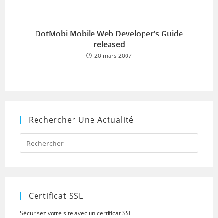
DotMobi Mobile Web Developer’s Guide
released
20 mars 2007
Rechercher Une Actualité
Press
Escap
to
close
the
searc
panel.
Certificat SSL
Sécurisez votre site avec un certificat SSL