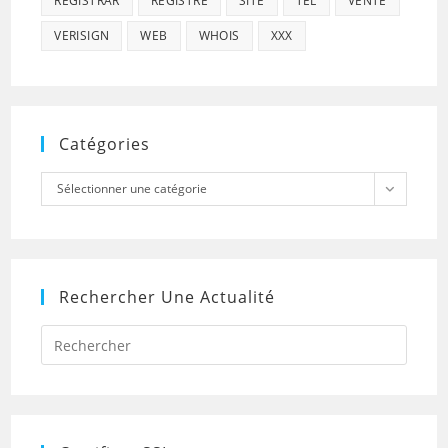
REGISTRAR
REGISTRE
SITE
TEL
VENTE
VERISIGN
WEB
WHOIS
XXX
Catégories
Catégories
Sélectionner une catégorie
Rechercher Une Actualité
Press
Escap
to
close
the
searc
panel.