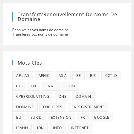
Transfert/renouvellement De Noms De
Domaine
Renouvelez vos noms de domaine
Transférez vos noms de domaine
Mots Clés
AFILIAS
AFNIC
ASIA
BE
BIZ
CCTLD
CH
CN
CNNIC
COM
CYBERSQUATTING
DNS
DOMAIN
DOMAINE
ENCHÈRES
ENREGISTREMENT
EU
EURID
EXTENSION
FR
GOOGLE
ICANN
IDN
INFO
INTERNET