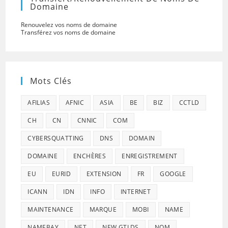
Domaine
Renouvelez vos noms de domaine
Transférez vos noms de domaine
Mots Clés
AFILIAS
AFNIC
ASIA
BE
BIZ
CCTLD
CH
CN
CNNIC
COM
CYBERSQUATTING
DNS
DOMAIN
DOMAINE
ENCHÈRES
ENREGISTREMENT
EU
EURID
EXTENSION
FR
GOOGLE
ICANN
IDN
INFO
INTERNET
MAINTENANCE
MARQUE
MOBI
NAME
NAMEBAY
NET
NEW GTLDS
NOM