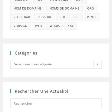
NOM DE DOMAINE
NOMS DE DOMAINE
ORG
REGISTRAR
REGISTRE
SITE
TEL
VENTE
VERISIGN
WEB
WHOIS
XXX
Catégories
Catégories
Sélectionner une catégorie
Rechercher Une Actualité
Press
Escap
to