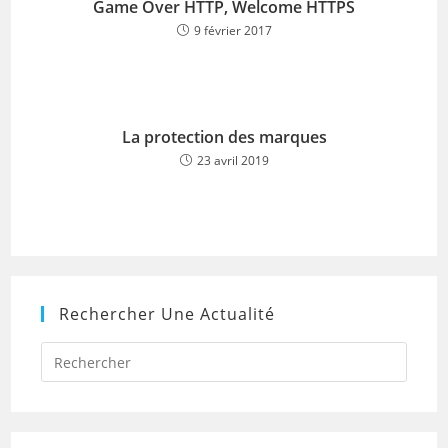
Game Over HTTP, Welcome HTTPS
9 février 2017
La protection des marques
23 avril 2019
Rechercher Une Actualité
Press
Escap
to
close
the
searc