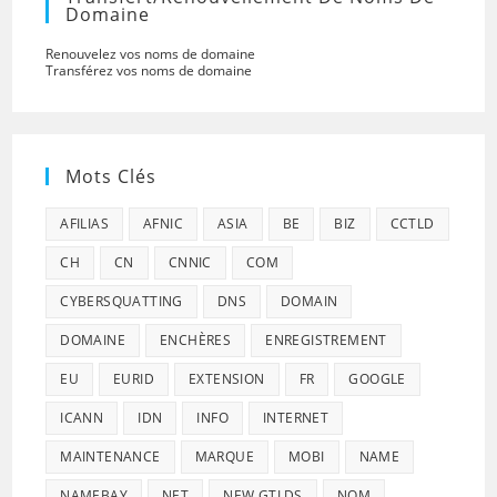
Domaine
Renouvelez vos noms de domaine
Transférez vos noms de domaine
Mots Clés
AFILIAS
AFNIC
ASIA
BE
BIZ
CCTLD
CH
CN
CNNIC
COM
CYBERSQUATTING
DNS
DOMAIN
DOMAINE
ENCHÈRES
ENREGISTREMENT
EU
EURID
EXTENSION
FR
GOOGLE
ICANN
IDN
INFO
INTERNET
MAINTENANCE
MARQUE
MOBI
NAME
NAMEBAY
NET
NEW GTLDS
NOM