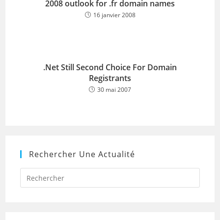
2008 outlook for .fr domain names
16 janvier 2008
.Net Still Second Choice For Domain
Registrants
30 mai 2007
Rechercher Une Actualité
Press
Escap
to
close
the
searc