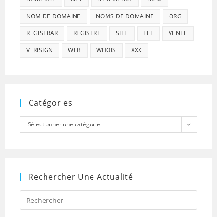
NOM DE DOMAINE
NOMS DE DOMAINE
ORG
REGISTRAR
REGISTRE
SITE
TEL
VENTE
VERISIGN
WEB
WHOIS
XXX
Catégories
Catégories
Sélectionner une catégorie
Rechercher Une Actualité
Press
Escap
to