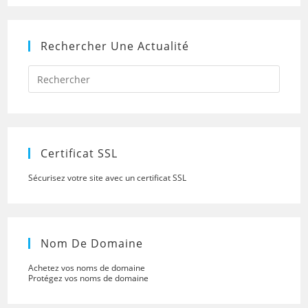
Rechercher Une Actualité
Press
Escap
to
close
the
searc
panel.
Certificat SSL
Sécurisez votre site avec un certificat SSL
Nom De Domaine
Achetez vos noms de domaine
Protégez vos noms de domaine