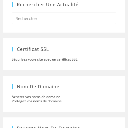
Rechercher Une Actualité
Press
Escap
to
close
the
searc
panel.
Certificat SSL
Sécurisez votre site avec un certificat SSL
Nom De Domaine
Achetez vos noms de domaine
Protégez vos noms de domaine