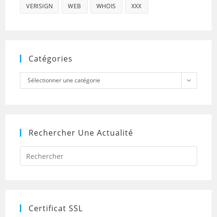
VERISIGN
WEB
WHOIS
XXX
Catégories
Catégories
Sélectionner une catégorie
Rechercher Une Actualité
Press
Escap
to
close
the
searc
panel.
Certificat SSL