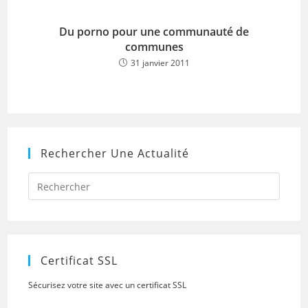
Du porno pour une communauté de
communes
31 janvier 2011
Rechercher Une Actualité
Press
Escap
to
close
the
searc
panel.
Certificat SSL
Sécurisez votre site avec un certificat SSL