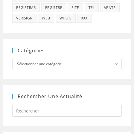
REGISTRAR
REGISTRE
SITE
TEL
VENTE
VERISIGN
WEB
WHOIS
XXX
Catégories
Catégories
Sélectionner une catégorie
Rechercher Une Actualité
Press
Escap
to
close
the
searc