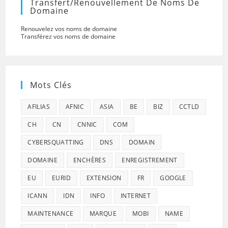
Transfert/renouvellement De Noms De
Domaine
Renouvelez vos noms de domaine
Transférez vos noms de domaine
Mots Clés
AFILIAS
AFNIC
ASIA
BE
BIZ
CCTLD
CH
CN
CNNIC
COM
CYBERSQUATTING
DNS
DOMAIN
DOMAINE
ENCHÈRES
ENREGISTREMENT
EU
EURID
EXTENSION
FR
GOOGLE
ICANN
IDN
INFO
INTERNET
MAINTENANCE
MARQUE
MOBI
NAME