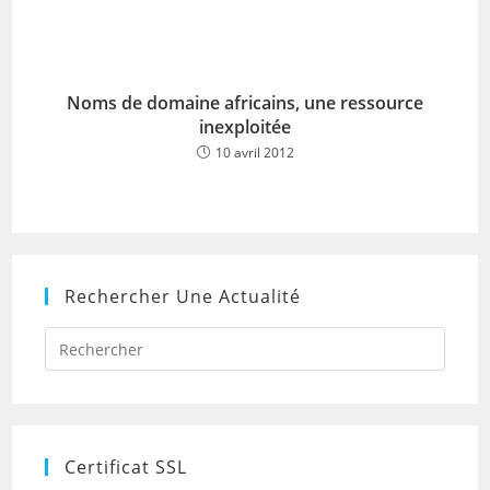
Noms de domaine africains, une ressource
inexploitée
10 avril 2012
Rechercher Une Actualité
Press
Escap
to
close
the
searc
panel.
Certificat SSL