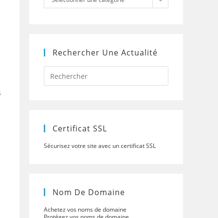
Rechercher Une Actualité
Press
Escape
to
s
close
the
search
panel.
Certificat SSL
Sécurisez votre site avec un certificat SSL
Nom De Domaine
Achetez vos noms de domaine
Protégez vos noms de domaine