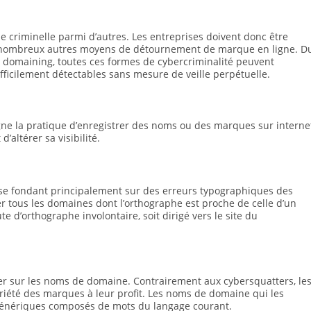
criminelle parmi d’autres. Les entreprises doivent donc être
e de nombreux autres moyens de détournement de marque en ligne. D
e domaining, toutes ces formes de cybercriminalité peuvent
ifficilement détectables sans mesure de veille perpétuelle.
gne la pratique d’enregistrer des noms ou des marques sur interne
d’altérer sa visibilité.
 se fondant principalement sur des erreurs typographiques des
ter tous les domaines dont l’orthographe est proche de celle d’un
e d’orthographe involontaire, soit dirigé vers le site du
ler sur les noms de domaine. Contrairement aux cybersquatters, le
iété des marques à leur profit. Les noms de domaine qui les
 génériques composés de mots du langage courant.