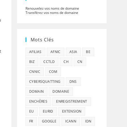
Renouvelez vos noms de domaine
Transférez vos noms de domaine
u
Mots Clés
t
AFILIAS
AFNIC
ASIA
BE
BIZ
CCTLD
CH
CN
CNNIC
COM
CYBERSQUATTING
DNS
DOMAIN
DOMAINE
ENCHÈRES
ENREGISTREMENT
EU
EURID
EXTENSION
s
FR
GOOGLE
ICANN
IDN