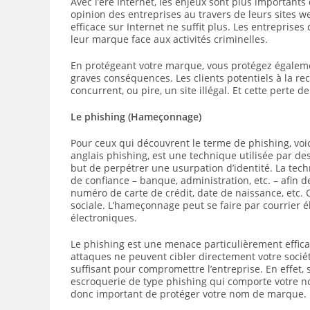
Avec l’ère Internet, les enjeux sont plus importan
opinion des entreprises au travers de leurs sites w
efficace sur Internet ne suffit plus. Les entreprise
leur marque face aux activités criminelles.
En protégeant votre marque, vous protégez également
graves conséquences. Les clients potentiels à la r
concurrent, ou pire, un site illégal. Et cette perte 
Le phishing (Hameçonnage)
Pour ceux qui découvrent le terme de phishing, voi
anglais phishing, est une technique utilisée par d
but de perpétrer une usurpation d’identité. La techni
de confiance – banque, administration, etc. – afin 
numéro de carte de crédit, date de naissance, etc. 
sociale. L’hameçonnage peut se faire par courrier é
électroniques.
Le phishing est une menace particulièrement efficac
attaques ne peuvent cibler directement votre sociét
suffisant pour compromettre l’entreprise. En effet,
escroquerie de type phishing qui comporte votre n
donc important de protéger votre nom de marque.