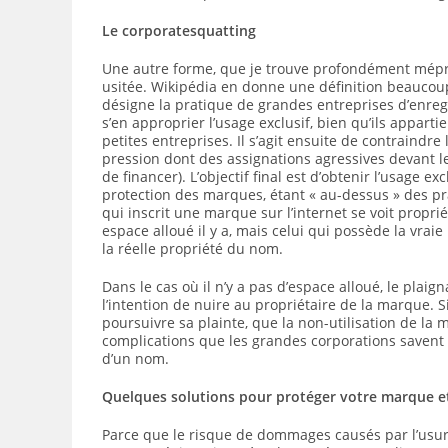
Le corporatesquatting
Une autre forme, que je trouve profondément mépris
usitée. Wikipédia en donne une définition beaucoup 
désigne la pratique de grandes entreprises d’enre
s’en approprier l’usage exclusif, bien qu’ils appar
petites entreprises. Il s’agit ensuite de contraindr
pression dont des assignations agressives devant l
de financer). L’objectif final est d’obtenir l’usage 
protection des marques, étant « au-dessus » des pra
qui inscrit une marque sur l’internet se voit proprié
espace alloué il y a, mais celui qui possède la vraie
la réelle propriété du nom.
Dans le cas où il n’y a pas d’espace alloué, le plaig
l’intention de nuire au propriétaire de la marque. Si
poursuivre sa plainte, que la non-utilisation de la
complications que les grandes corporations savent 
d’un nom.
Quelques solutions pour protéger votre marque et
Parce que le risque de dommages causés par l’usurp