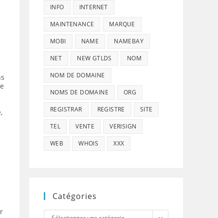
INFO
INTERNET
MAINTENANCE
MARQUE
MOBI
NAME
NAMEBAY
NET
NEW GTLDS
NOM
NOM DE DOMAINE
ns
de
NOMS DE DOMAINE
ORG
REGISTRAR
REGISTRE
SITE
,
TEL
VENTE
VERISIGN
WEB
WHOIS
XXX
Catégories
r
Catégories
Sélectionner une catégorie