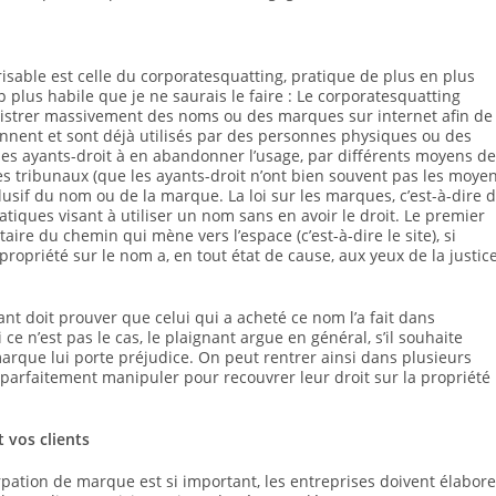
able est celle du corporatesquatting, pratique de plus en plus
plus habile que je ne saurais le faire : Le corporatesquatting
gistrer massivement des noms ou des marques sur internet afin de
tiennent et sont déjà utilisés par des personnes physiques ou des
e les ayants-droit à en abandonner l’usage, par différents moyens de
es tribunaux (que les ayants-droit n’ont bien souvent pas les moye
exclusif du nom ou de la marque. La loi sur les marques, c’est-à-dire 
tiques visant à utiliser un nom sans en avoir le droit. Le premier
taire du chemin qui mène vers l’espace (c’est-à-dire le site), si
 propriété sur le nom a, en tout état de cause, aux yeux de la justice
nant doit prouver que celui qui a acheté ce nom l’a fait dans
 ce n’est pas le cas, le plaignant argue en général, s’il souhaite
 marque lui porte préjudice. On peut rentrer ainsi dans plusieurs
parfaitement manipuler pour recouvrer leur droit sur la propriété
 vos clients
ation de marque est si important, les entreprises doivent élabore