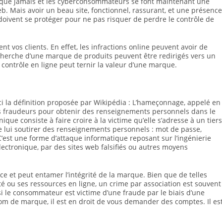
ts que jamais et les cyberconsommateurs se font maintenant une
eb. Mais avoir un beau site, fonctionnel, rassurant, et une présence
s doivent se protéger pour ne pas risquer de perdre le contrôle de
 vos clients. En effet, les infractions online peuvent avoir de
echerche d’une marque de produits peuvent être redirigés vers un
de contrôle en ligne peut ternir la valeur d’une marque.
ci la définition proposée par Wikipédia : L’hameçonnage, appelé en
es fraudeurs pour obtenir des renseignements personnels dans le
que consiste à faire croire à la victime qu’elle s’adresse à un tiers
de lui soutirer des renseignements personnels : mot de passe,
C’est une forme d’attaque informatique reposant sur l’ingénierie
lectronique, par des sites web falsifiés ou autres moyens
e et peut entamer l’intégrité de la marque. Bien que de telles
é ou ses ressources en ligne, un crime par association est souvent
 si le consommateur est victime d’une fraude par le biais d’une
om de marque, il est en droit de vous demander des comptes. Il es