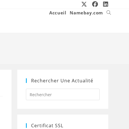
Accueil
Namebay.com
Toggle
website
search
Rechercher Une Actualité
Press
Escape
to
close
the
search
panel.
Certificat SSL