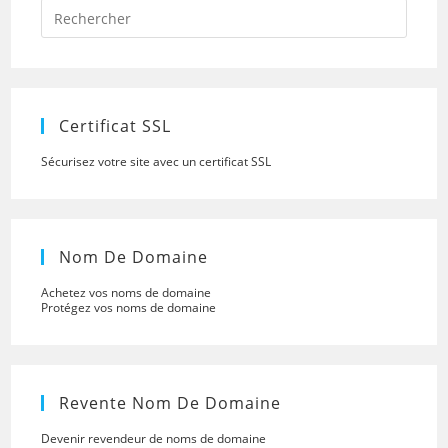
Press
Escap
to
close
the
searc
panel.
Certificat SSL
Sécurisez votre site avec un certificat SSL
Nom De Domaine
Achetez vos noms de domaine
Protégez vos noms de domaine
Revente Nom De Domaine
Devenir revendeur de noms de domaine