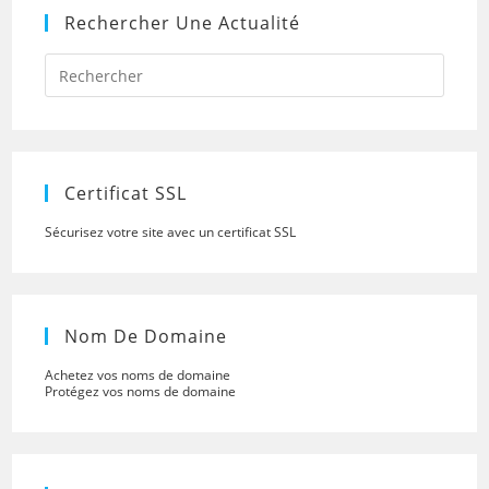
Rechercher Une Actualité
Press
Escap
to
close
the
searc
panel.
Certificat SSL
Sécurisez votre site avec un certificat SSL
Nom De Domaine
Achetez vos noms de domaine
Protégez vos noms de domaine