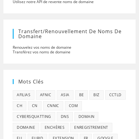
Utilisez notre API de revente noms de domaine
Transfert/renouvellement De Noms De
Domaine
Renouvelez vos noms de domaine
Transférez vos noms de domaine
Mots Clés
AFILIAS
AFNIC
ASIA
BE
BIZ
CCTLD
CH
CN
CNNIC
COM
CYBERSQUATTING
DNS
DOMAIN
DOMAINE
ENCHÈRES
ENREGISTREMENT
EU
EURID
EXTENSION
FR
GOOGLE