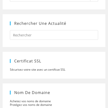
Rechercher Une Actualité
Press
Escap
to
close
the
searc
panel.
Certificat SSL
Sécurisez votre site avec un certificat SSL
Nom De Domaine
Achetez vos noms de domaine
Protégez vos noms de domaine