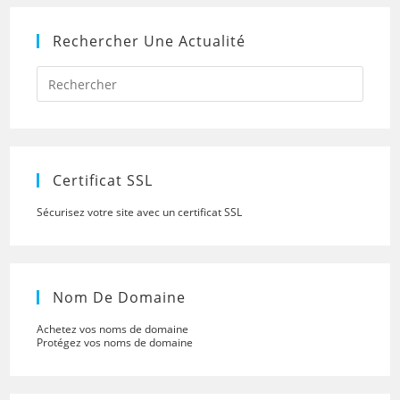
Rechercher Une Actualité
Press
Escap
to
close
the
searc
panel.
Certificat SSL
Sécurisez votre site avec un certificat SSL
Nom De Domaine
Achetez vos noms de domaine
Protégez vos noms de domaine