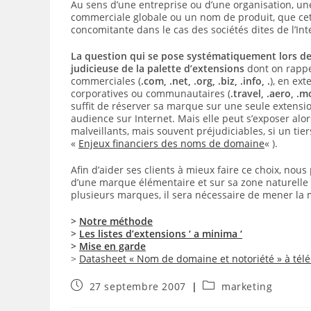
Au sens d’une entreprise ou d’une organisation, u
commerciale globale ou un nom de produit, que cett
concomitante dans le cas des sociétés dites de l’Int
La question qui se pose systématiquement lors de
judicieuse de la palette d’extensions
dont on rappel
commerciales (
.com, .net, .org, .biz, .info, .
), en ext
corporatives ou communautaires (
.travel, .aero, .
suffit de réserver sa marque sur une seule extension 
audience sur Internet. Mais elle peut s’exposer alo
malveillants, mais souvent préjudiciables, si un tier
«
Enjeux financiers des noms de domaine
« ).
Afin d’aider ses clients à mieux faire ce choix, no
d’une marque élémentaire et sur sa zone naturelle 
plusieurs marques, il sera nécessaire de mener l
>
Notre méthode
>
Les listes d’extensions ‘ a minima ‘
>
Mise en garde
>
Datasheet « Nom de domaine et notoriété » à tél
Publication
Post
27 septembre 2007
marketing
publiée :
category: