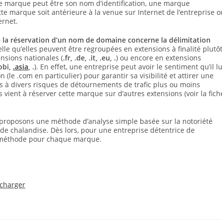
ne marque peut être son nom d’identification, une marque
e marque soit antérieure à la venue sur Internet de l’entreprise o
ernet.
 la réservation d’un nom de domaine concerne la délimitation
le qu’elles peuvent être regroupées en extensions à finalité plutô
ensions nationales (
.fr, .de, .it, .eu, .
) ou encore en extensions
mobi,
.asia
, .
). En effet, une entreprise peut avoir le sentiment qu’il lu
(le .com en particulier) pour garantir sa visibilité et attirer une
rs à divers risques de détournements de trafic plus ou moins
s vient à réserver cette marque sur d’autres extensions (voir la fich
us proposons une méthode d’analyse simple basée sur la notoriété
de chalandise. Dès lors, pour une entreprise détentrice de
a méthode pour chaque marque.
écharger