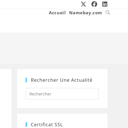
Accueil
Namebay.com
Toggle
website
search
Rechercher Une Actualité
Press
Escape
to
close
the
search
panel.
Certificat SSL