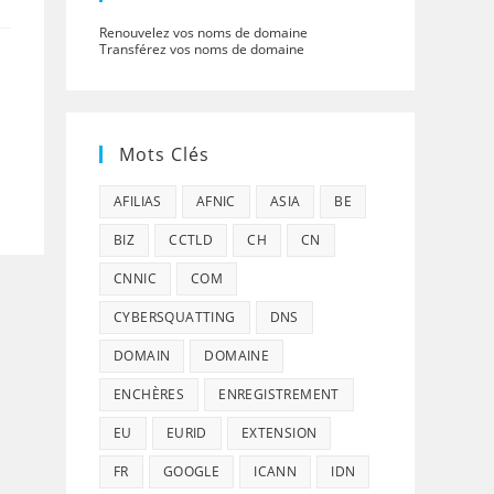
Renouvelez vos noms de domaine
Transférez vos noms de domaine
Mots Clés
AFILIAS
AFNIC
ASIA
BE
BIZ
CCTLD
CH
CN
CNNIC
COM
CYBERSQUATTING
DNS
DOMAIN
DOMAINE
ENCHÈRES
ENREGISTREMENT
EU
EURID
EXTENSION
FR
GOOGLE
ICANN
IDN