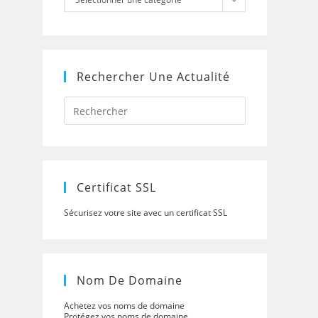
Rechercher Une Actualité
Press
Escape
to
close
the
search
panel.
Certificat SSL
Sécurisez votre site avec un certificat SSL
Nom De Domaine
Achetez vos noms de domaine
Protégez vos noms de domaine