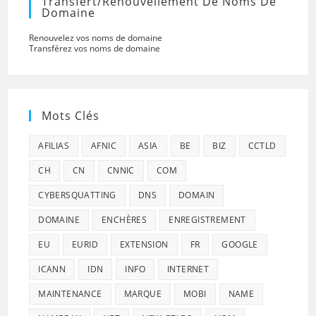
Transfert/renouvellement De Noms De
Domaine
Renouvelez vos noms de domaine
Transférez vos noms de domaine
Mots Clés
AFILIAS
AFNIC
ASIA
BE
BIZ
CCTLD
CH
CN
CNNIC
COM
CYBERSQUATTING
DNS
DOMAIN
DOMAINE
ENCHÈRES
ENREGISTREMENT
EU
EURID
EXTENSION
FR
GOOGLE
ICANN
IDN
INFO
INTERNET
MAINTENANCE
MARQUE
MOBI
NAME