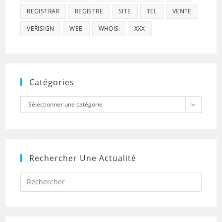
REGISTRAR
REGISTRE
SITE
TEL
VENTE
VERISIGN
WEB
WHOIS
XXX
Catégories
Catégories
Sélectionner une catégorie
Rechercher Une Actualité
Press
Escap
to
close
the
searc