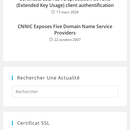
(Extended Key Usage) client authentification
17 mars 2026
CNNIC Exposes Five Domain Name Service
Providers
22 octobre 2007
Rechercher Une Actualité
Press
Escap
to
close
the
searc
panel.
Certificat SSL