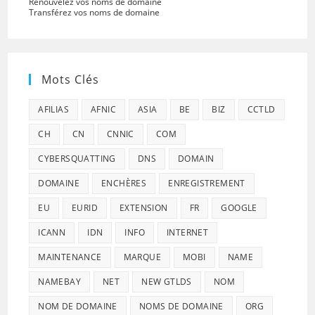
Renouvelez vos noms de domaine
Transférez vos noms de domaine
Mots Clés
AFILIAS
AFNIC
ASIA
BE
BIZ
CCTLD
CH
CN
CNNIC
COM
CYBERSQUATTING
DNS
DOMAIN
DOMAINE
ENCHÈRES
ENREGISTREMENT
EU
EURID
EXTENSION
FR
GOOGLE
ICANN
IDN
INFO
INTERNET
MAINTENANCE
MARQUE
MOBI
NAME
NAMEBAY
NET
NEW GTLDS
NOM
NOM DE DOMAINE
NOMS DE DOMAINE
ORG