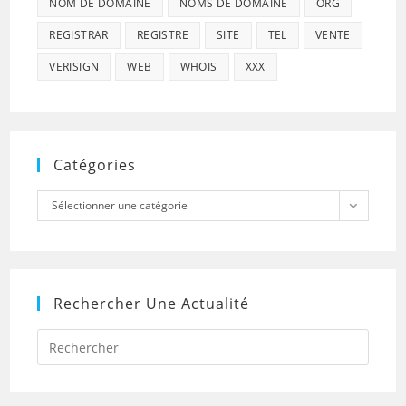
NOM DE DOMAINE
NOMS DE DOMAINE
ORG
REGISTRAR
REGISTRE
SITE
TEL
VENTE
VERISIGN
WEB
WHOIS
XXX
Catégories
Catégories
Sélectionner une catégorie
Rechercher Une Actualité
Press
Escap
to
close
the