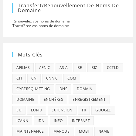
Transfert/renouvellement De Noms De
Domaine
Renouvelez vos noms de domaine
Transférez vos noms de domaine
Mots Clés
AFILIAS
AFNIC
ASIA
BE
BIZ
CCTLD
CH
CN
CNNIC
COM
CYBERSQUATTING
DNS
DOMAIN
DOMAINE
ENCHÈRES
ENREGISTREMENT
EU
EURID
EXTENSION
FR
GOOGLE
ICANN
IDN
INFO
INTERNET
MAINTENANCE
MARQUE
MOBI
NAME