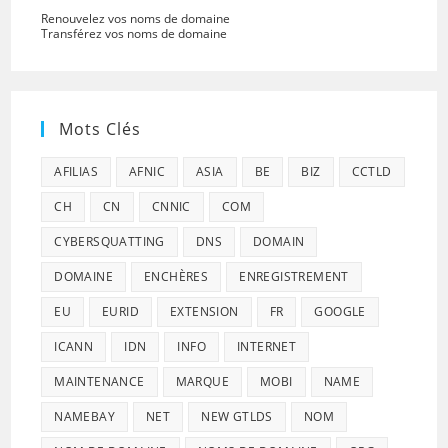
Renouvelez vos noms de domaine
Transférez vos noms de domaine
Mots Clés
AFILIAS
AFNIC
ASIA
BE
BIZ
CCTLD
CH
CN
CNNIC
COM
CYBERSQUATTING
DNS
DOMAIN
DOMAINE
ENCHÈRES
ENREGISTREMENT
EU
EURID
EXTENSION
FR
GOOGLE
ICANN
IDN
INFO
INTERNET
MAINTENANCE
MARQUE
MOBI
NAME
NAMEBAY
NET
NEW GTLDS
NOM