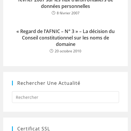
données personnelles
8 février 2007
« Regard de l’AFNIC – N° 3 » – La décision du
Conseil constitutionnel sur les noms de
domaine
20 octobre 2010
Rechercher Une Actualité
Press
Escap
to
close
the
searc
panel.
Certificat SSL