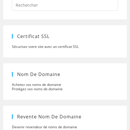
Press
Escap
to
close
the
searc
panel.
Certificat SSL
Sécurisez votre site avec un certificat SSL
Nom De Domaine
Achetez vos noms de domaine
Protégez vos noms de domaine
Revente Nom De Domaine
Devenir revendeur de noms de domaine