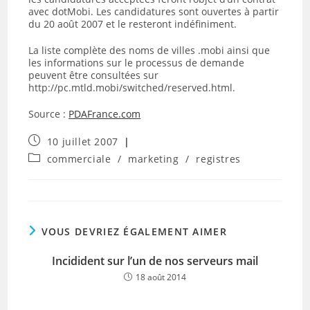
avec dotMobi. Les candidatures sont ouvertes à partir
du 20 août 2007 et le resteront indéfiniment.
La liste complète des noms de villes .mobi ainsi que
les informations sur le processus de demande
peuvent être consultées sur
http://pc.mtld.mobi/switched/reserved.html.
Source :
PDAFrance.com
Publication
10 juillet 2007
publiée :
Post
commerciale
/
marketing
/
registres
category:
VOUS DEVRIEZ ÉGALEMENT AIMER
Incidident sur l’un de nos serveurs mail
18 août 2014