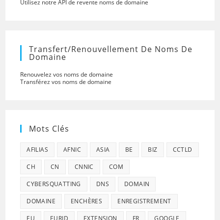
Utilisez notre API de revente noms de domaine
Transfert/renouvellement De Noms De
Domaine
Renouvelez vos noms de domaine
Transférez vos noms de domaine
Mots Clés
AFILIAS
AFNIC
ASIA
BE
BIZ
CCTLD
CH
CN
CNNIC
COM
CYBERSQUATTING
DNS
DOMAIN
DOMAINE
ENCHÈRES
ENREGISTREMENT
EU
EURID
EXTENSION
FR
GOOGLE