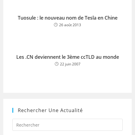
Tuosule : le nouveau nom de Tesla en Chine
26 août 2013
Les .CN deviennent le 3ème ccTLD au monde
22 juin 2007
Rechercher Une Actualité
Press
Escap
to