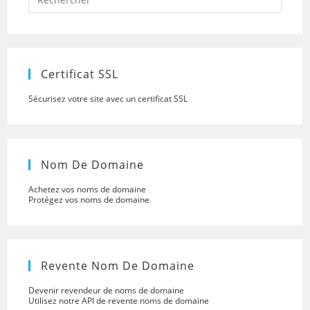
Escap
to
close
the
searc
panel.
Certificat SSL
Sécurisez votre site avec un certificat SSL
Nom De Domaine
Achetez vos noms de domaine
Protégez vos noms de domaine
Revente Nom De Domaine
Devenir revendeur de noms de domaine
Utilisez notre API de revente noms de domaine