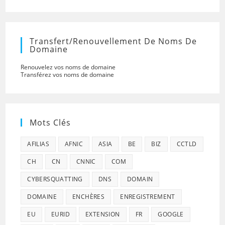
Transfert/renouvellement De Noms De
Domaine
Renouvelez vos noms de domaine
Transférez vos noms de domaine
Mots Clés
AFILIAS
AFNIC
ASIA
BE
BIZ
CCTLD
CH
CN
CNNIC
COM
CYBERSQUATTING
DNS
DOMAIN
DOMAINE
ENCHÈRES
ENREGISTREMENT
EU
EURID
EXTENSION
FR
GOOGLE