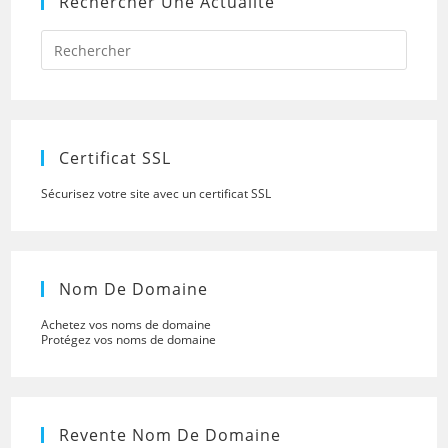
Rechercher Une Actualité
Press
Escap
to
close
the
searc
panel.
Certificat SSL
Sécurisez votre site avec un certificat SSL
Nom De Domaine
Achetez vos noms de domaine
Protégez vos noms de domaine
Revente Nom De Domaine