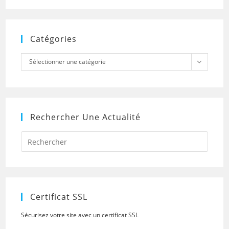
Catégories
Catégories
Sélectionner une catégorie
Rechercher Une Actualité
Press
Escap
to
close
the
searc
panel.
Certificat SSL
Sécurisez votre site avec un certificat SSL