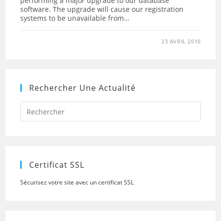
performing a major upgrade to our database
software. The upgrade will cause our registration
systems to be unavailable from…
23 AVRIL 2010
Rechercher Une Actualité
Press
Escap
to
close
the
searc
panel.
Certificat SSL
Sécurisez votre site avec un certificat SSL