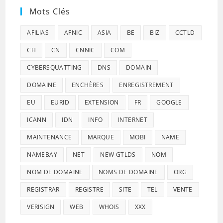
Mots Clés
AFILIAS
AFNIC
ASIA
BE
BIZ
CCTLD
CH
CN
CNNIC
COM
CYBERSQUATTING
DNS
DOMAIN
DOMAINE
ENCHÈRES
ENREGISTREMENT
EU
EURID
EXTENSION
FR
GOOGLE
ICANN
IDN
INFO
INTERNET
MAINTENANCE
MARQUE
MOBI
NAME
NAMEBAY
NET
NEW GTLDS
NOM
NOM DE DOMAINE
NOMS DE DOMAINE
ORG
REGISTRAR
REGISTRE
SITE
TEL
VENTE
VERISIGN
WEB
WHOIS
XXX