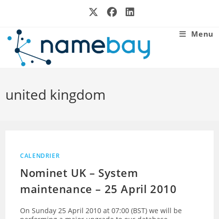
Skip
to
content
Menu
united kingdom
CALENDRIER
Nominet UK – System
maintenance – 25 April 2010
On Sunday 25 April 2010 at 07:00 (BST) we will be