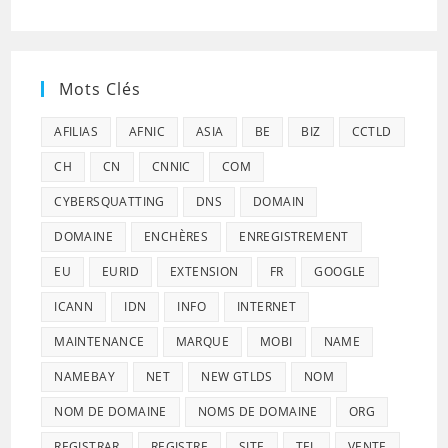
Mots Clés
AFILIAS
AFNIC
ASIA
BE
BIZ
CCTLD
CH
CN
CNNIC
COM
CYBERSQUATTING
DNS
DOMAIN
DOMAINE
ENCHÈRES
ENREGISTREMENT
EU
EURID
EXTENSION
FR
GOOGLE
ICANN
IDN
INFO
INTERNET
MAINTENANCE
MARQUE
MOBI
NAME
NAMEBAY
NET
NEW GTLDS
NOM
NOM DE DOMAINE
NOMS DE DOMAINE
ORG
REGISTRAR
REGISTRE
SITE
TEL
VENTE