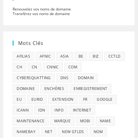
Renouvelez vos noms de domaine
Transférez vos noms de domaine
Mots Clés
AFILIAS
AFNIC
ASIA
BE
BIZ
CCTLD
CH
CN
CNNIC
COM
CYBERSQUATTING
DNS
DOMAIN
DOMAINE
ENCHÈRES
ENREGISTREMENT
EU
EURID
EXTENSION
FR
GOOGLE
ICANN
IDN
INFO
INTERNET
MAINTENANCE
MARQUE
MOBI
NAME
NAMEBAY
NET
NEW GTLDS
NOM