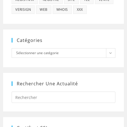
VERISIGN
WEB
WHOIS
XXX
Catégories
Catégories
Sélectionner une catégorie
Rechercher Une Actualité
Press
Escap
to
close
the
searc
panel.