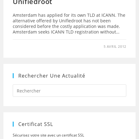
Unifiedroot
Amsterdam has applied for its own TLD at ICANN. The
alternative offered by Unifiedroot has not been
considered before the costly application was made.
Amsterdam seeks ICANN TLD registration without…
5 AVRIL 2012
Rechercher Une Actualité
Press
Escap
to
close
the
searc
panel.
Certificat SSL
Sécurisez votre site avec un certificat SSL